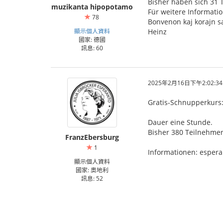
Bisher haben sich 31
muzikanta hipopotamo
Für weitere Informati
78
Bonvenon kaj korajn sa
顯示個人資料
Heinz
國家: 德國
訊息: 60
2025年2月16日下午2:02:34
Gratis-Schnupperkurs: 
Dauer eine Stunde.
Bisher 380 Teilnehmer
FranzEbersburg
1
Informationen: espera
顯示個人資料
國家: 奧地利
訊息: 52