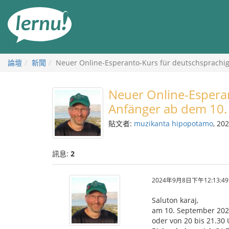
前
往
目
錄
論壇
新聞
Neuer Online-Esperanto-Kurs für deutschsprachi
Neuer Online-Espera
Anfänger ab dem 10.
貼文者:
muzikanta hipopotamo
, 2
訊息:
2
2024年9月8日下午12:13:49
Saluton karaj,
am 10. September 2024
oder von 20 bis 21.30 