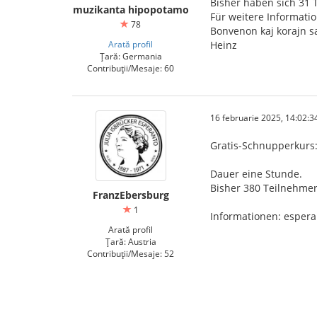
Bisher haben sich 31
muzikanta hipopotamo
Für weitere Informati
78
Bonvenon kaj korajn sa
Arată profil
Heinz
Țară: Germania
Contribuții/Mesaje: 60
16 februarie 2025, 14:02:3
Gratis-Schnupperkurs: 
Dauer eine Stunde.
Bisher 380 Teilnehmer
FranzEbersburg
1
Informationen: espera
Arată profil
Țară: Austria
Contribuții/Mesaje: 52