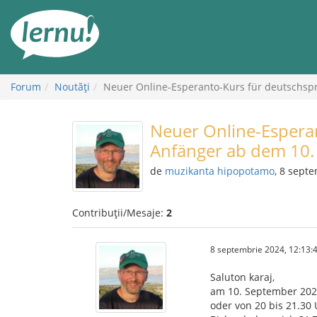
Mergi
la
conținut
Forum
Noutăţi
Neuer Online-Esperanto-Kurs für deutschsp
Neuer Online-Espera
Anfänger ab dem 10.
de
muzikanta hipopotamo
, 8 sept
Contribuții/Mesaje:
2
8 septembrie 2024, 12:13:
Saluton karaj,
am 10. September 2024
oder von 20 bis 21.30 