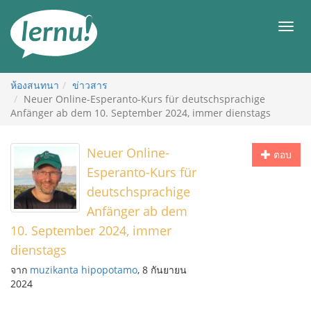
ไป
ยัง
เมนู
สารบัญ
ห้องสนทนา
ข่าวสาร
Neuer Online-Esperanto-Kurs für deutschsprachige
Anfänger ab dem 10. September 2024, immer dienstags
Neuer Online-
ตอบ
Esperanto-Kurs für
deutschsprachige
Anfänger ab dem
10. September 2024, immer
dienstags
จาก
muzikanta hipopotamo
, 8 กันยายน
2024