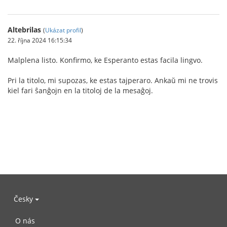
Altebrilas
(
Ukázat profil
)
22. října 2024 16:15:34
Malplena listo. Konfirmo, ke Esperanto estas facila lingvo.
Pri la titolo, mi supozas, ke estas tajperaro. Ankaŭ mi ne trovis
kiel fari ŝanĝojn en la titoloj de la mesaĝoj.
Česky
O nás