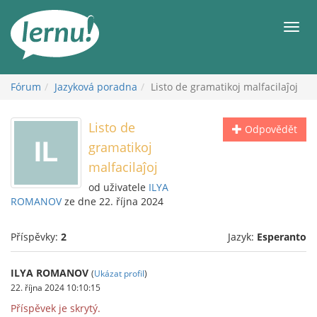
Přejít
k
Men
obsahu
Fórum
Jazyková poradna
Listo de gramatikoj malfacilaĵoj
Listo de
Odpovědět
gramatikoj
malfacilaĵoj
od uživatele
ILYA
ROMANOV
ze dne 22. října 2024
Příspěvky:
2
Jazyk:
Esperanto
ILYA ROMANOV
(
Ukázat profil
)
22. října 2024 10:10:15
Příspěvek je skrytý.