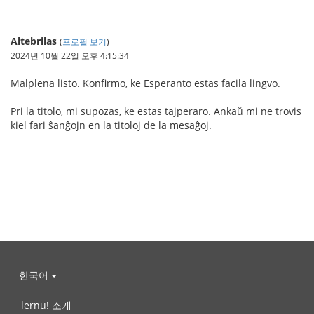
Altebrilas
(
프로필 보기
)
2024년 10월 22일 오후 4:15:34
Malplena listo. Konfirmo, ke Esperanto estas facila lingvo.
Pri la titolo, mi supozas, ke estas tajperaro. Ankaŭ mi ne trovis
kiel fari ŝanĝojn en la titoloj de la mesaĝoj.
한국어
lernu! 소개