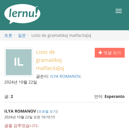
본
문
메
으
뉴
로
토론
질문
Listo de gramatikoj malfacilaĵoj
Listo de
댓글 쓰기
gramatikoj
malfacilaĵoj
글쓴이:
ILYA ROMANOV
,
2024년 10월 22일
글:
2
언어:
Esperanto
ILYA ROMANOV
(
프로필 보기
)
2024년 10월 22일 오전 10:10:15
글을 감추었습니다.