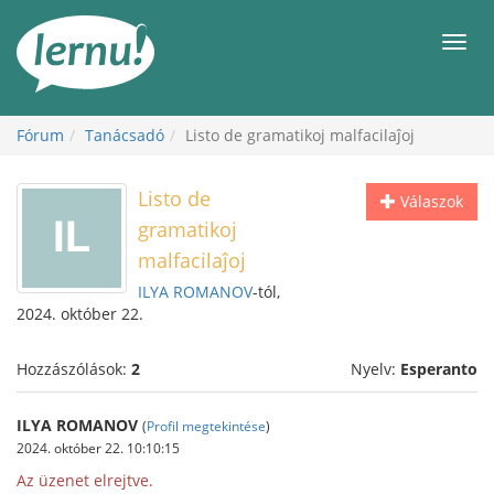
Tartalom
Men
Fórum
Tanácsadó
Listo de gramatikoj malfacilaĵoj
Listo de
Válaszok
gramatikoj
malfacilaĵoj
ILYA ROMANOV
-tól,
2024. október 22.
Hozzászólások:
2
Nyelv:
Esperanto
ILYA ROMANOV
(
Profil megtekintése
)
2024. október 22. 10:10:15
Az üzenet elrejtve.