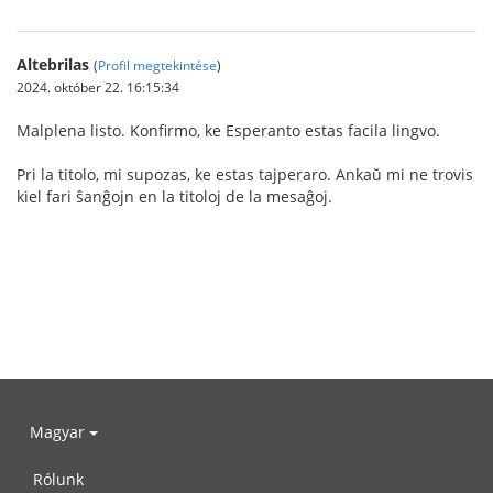
Altebrilas
(
Profil megtekintése
)
2024. október 22. 16:15:34
Malplena listo. Konfirmo, ke Esperanto estas facila lingvo.
Pri la titolo, mi supozas, ke estas tajperaro. Ankaŭ mi ne trovis
kiel fari ŝanĝojn en la titoloj de la mesaĝoj.
Magyar
Rólunk