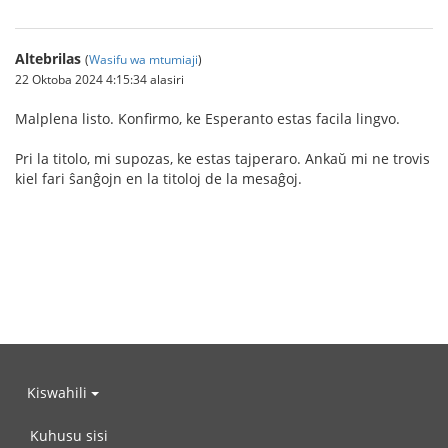
Altebrilas
(
Wasifu wa mtumiaji
)
22 Oktoba 2024 4:15:34 alasiri
Malplena listo. Konfirmo, ke Esperanto estas facila lingvo.
Pri la titolo, mi supozas, ke estas tajperaro. Ankaŭ mi ne trovis
kiel fari ŝanĝojn en la titoloj de la mesaĝoj.
Kiswahili
Kuhusu sisi