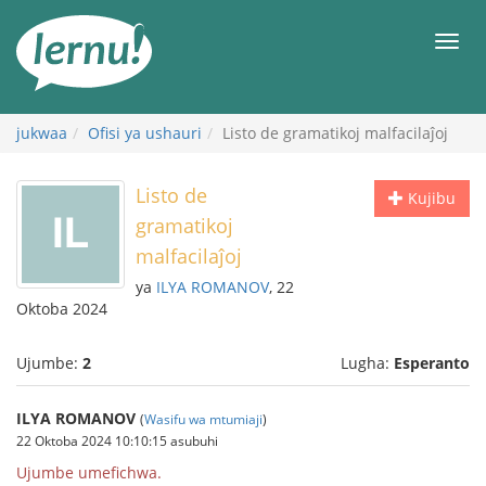
Kwa
maudhui
orod
jukwaa
Ofisi ya ushauri
Listo de gramatikoj malfacilaĵoj
Listo de
Kujibu
gramatikoj
malfacilaĵoj
ya
ILYA ROMANOV
, 22
Oktoba 2024
Ujumbe:
2
Lugha:
Esperanto
ILYA ROMANOV
(
Wasifu wa mtumiaji
)
22 Oktoba 2024 10:10:15 asubuhi
Ujumbe umefichwa.