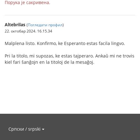
Порука је сакривена.
Altebrilas
(
Погледати профил
)
22. октобар 2024. 16.15.34
Malplena listo. Konfirmo, ke Esperanto estas facila lingvo.
Pri la titolo, mi supozas, ke estas tajperaro. Ankaŭ mi ne trovis
kiel fari ŝanĝojn en la titoloj de la mesaĝoj.
Српски / srpski