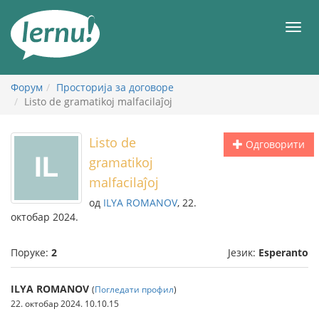
У
садржају
Мен
Форум
Просторија за договоре
Listo de gramatikoj malfacilaĵoj
Listo de
Одговорити
gramatikoj
malfacilaĵoj
од
ILYA ROMANOV
, 22.
октобар 2024.
Поруке:
2
Језик:
Esperanto
ILYA ROMANOV
(
Погледати профил
)
22. октобар 2024. 10.10.15