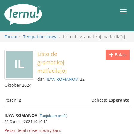
Ke
daftar
Men
isi
Forum
Tempat bertanya
Listo de gramatikoj malfacilaĵoj
Listo de
Balas
gramatikoj
malfacilaĵoj
dari
ILYA ROMANOV
, 22
Oktober 2024
Pesan:
2
Bahasa:
Esperanto
ILYA ROMANOV
(
Tunjukkan profil
)
22 Oktober 2024 10.10.15
Pesan telah disembunyikan.