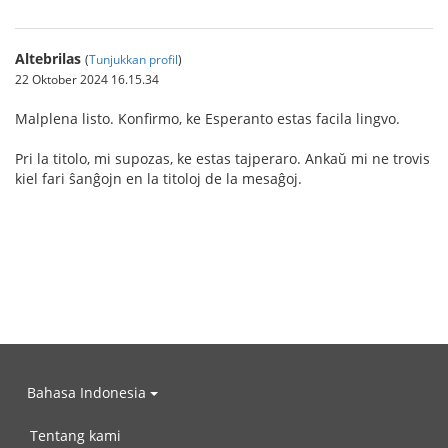
Altebrilas
(
Tunjukkan profil
)
22 Oktober 2024 16.15.34
Malplena listo. Konfirmo, ke Esperanto estas facila lingvo.
Pri la titolo, mi supozas, ke estas tajperaro. Ankaŭ mi ne trovis
kiel fari ŝanĝojn en la titoloj de la mesaĝoj.
Bahasa Indonesia
Tentang kami