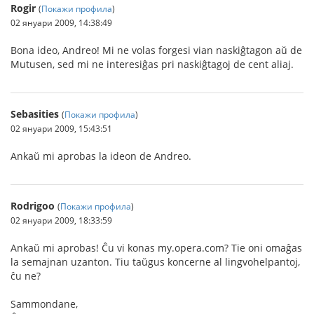
Rogir
(
Покажи профила
)
02 януари 2009, 14:38:49
Bona ideo, Andreo! Mi ne volas forgesi vian naskiĝtagon aŭ de
Mutusen, sed mi ne interesiĝas pri naskiĝtagoj de cent aliaj.
Sebasities
(
Покажи профила
)
02 януари 2009, 15:43:51
Ankaŭ mi aprobas la ideon de Andreo.
Rodrigoo
(
Покажи профила
)
02 януари 2009, 18:33:59
Ankaŭ mi aprobas! Ĉu vi konas my.opera.com? Tie oni omaĝas
la semajnan uzanton. Tiu taŭgus koncerne al lingvohelpantoj,
ĉu ne?
Sammondane,