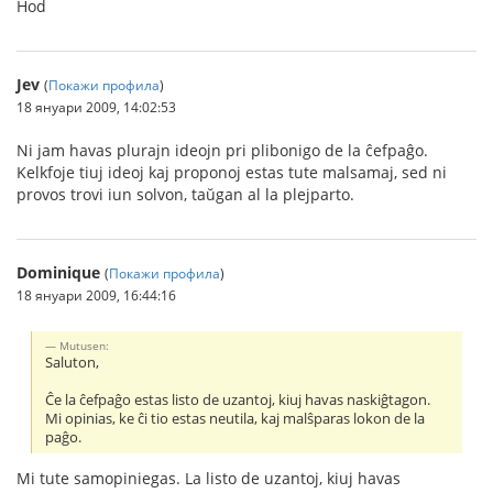
Ĥod
Jev
(
Покажи профила
)
18 януари 2009, 14:02:53
Ni jam havas plurajn ideojn pri plibonigo de la ĉefpaĝo.
Kelkfoje tiuj ideoj kaj proponoj estas tute malsamaj, sed ni
provos trovi iun solvon, taŭgan al la plejparto.
Dominique
(
Покажи профила
)
18 януари 2009, 16:44:16
Mutusen:
Saluton,
Ĉe la ĉefpaĝo estas listo de uzantoj, kiuj havas naskiĝtagon.
Mi opinias, ke ĉi tio estas neutila, kaj malŝparas lokon de la
paĝo.
Mi tute samopiniegas. La listo de uzantoj, kiuj havas