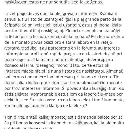
naskiĝtagon estas ne nur senutila, sed fakte ĝenas.
La ĉef-paĝo devas doni la plej gravajn informojn. Kvankam
senutila, tiu listo de uzantoj eĉ iĝis la plej granda parto de la
ĉefpaĝo! Se oni volas iel listigi uzantojn, estus pli bonaj kialoj
por fari tion ol iliaj naskiĝtagoj. Kio pri ekzemple anstataŭigi
la liston per la lernu-uzanto(j) de la monato? Esti lernu-uzanto
de la monato povus okazi pro elstara laboro en la retejo
(vortaro, traduko...) aŭ partopreno en la forumo, aŭ interesa
informplena profilo, aŭ rapida progreso en la studado, aŭ pri
bona sugesto al la teamo, aŭ pro atentigoj de eraroj, pro
donaco al lernu (desegnoj, mono...) ktp. Certe estus pli
interese miaopinie ol la nuna listego de naskiĝtagoj. Almenaŭ
oni lernus tiamaniere ion interesan pri iu ano de Lernu. Tio
donus alian kialon por retumi sur lernu almenaŭ ĉiu-monate
por trovi interesan informon. Ĝi povas ankaŭ kuraĝigi tiun, kiu
estis elektita. Kompreneble estus iom da laboro ĉiu-mese por
elekti iu, sed ĉu estus vere tro da laboro elekti iun ĉiu-monate,
kun mallonga unulinia klarigo de la elekto?
Tion dirite, antaŭ kelkaj monatoj estis demanda baloto por scii
ĉu pli bonas konservi la liston de naskiĝtagon, kaj la plejmulto
voĉdonis por konservi ĝin...