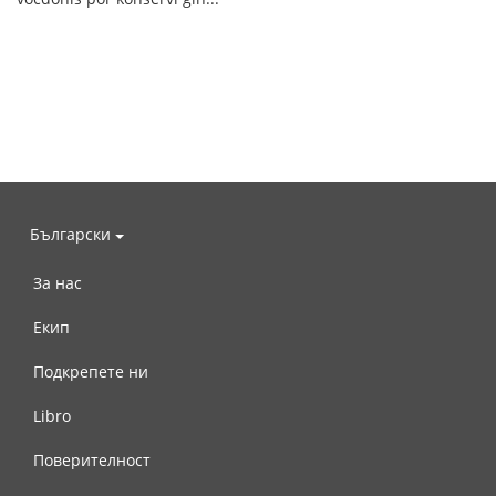
Български
За нас
Екип
Подкрепете ни
Libro
Поверителност