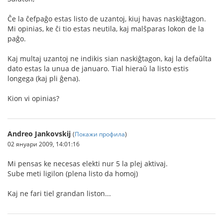
Ĉe la ĉefpaĝo estas listo de uzantoj, kiuj havas naskiĝtagon.
Mi opinias, ke ĉi tio estas neutila, kaj malŝparas lokon de la
paĝo.
Kaj multaj uzantoj ne indikis sian naskiĝtagon, kaj la defaŭlta
dato estas la unua de januaro. Tial hieraŭ la listo estis
longega (kaj pli ĝena).
Kion vi opinias?
Andreo Jankovskij
(
Покажи профила
)
02 януари 2009, 14:01:16
Mi pensas ke necesas elekti nur 5 la plej aktivaj.
Sube meti ligilon (plena listo da homoj)
Kaj ne fari tiel grandan liston...