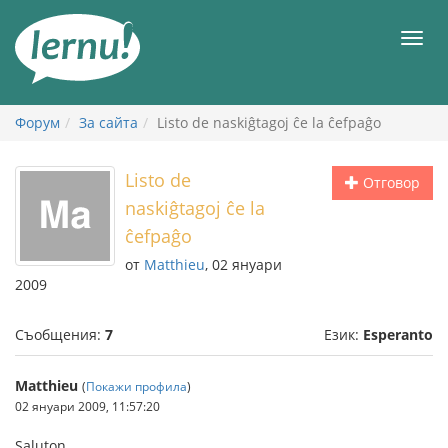
Към
съдържанието
Мен
Форум
За сайта
Listo de naskiĝtagoj ĉe la ĉefpaĝo
Listo de
Отговор
naskiĝtagoj ĉe la
ĉefpaĝo
от
Matthieu
, 02 януари
2009
Съобщения:
7
Език:
Esperanto
Matthieu
(
Покажи профила
)
02 януари 2009, 11:57:20
Saluton,