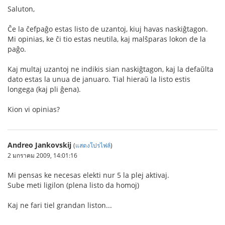
Saluton,
Ĉe la ĉefpaĝo estas listo de uzantoj, kiuj havas naskiĝtagon.
Mi opinias, ke ĉi tio estas neutila, kaj malŝparas lokon de la
paĝo.
Kaj multaj uzantoj ne indikis sian naskiĝtagon, kaj la defaŭlta
dato estas la unua de januaro. Tial hieraŭ la listo estis
longega (kaj pli ĝena).
Kion vi opinias?
Andreo Jankovskij
(
แสดงโปรไฟล์
)
2 มกราคม 2009, 14:01:16
Mi pensas ke necesas elekti nur 5 la plej aktivaj.
Sube meti ligilon (plena listo da homoj)
Kaj ne fari tiel grandan liston...