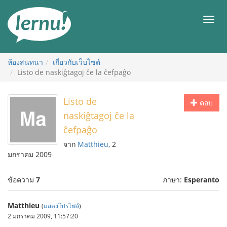
ไป
ยัง
เมนู
สารบัญ
ห้องสนทนา
เกี่ยวกับเว็บไซต์
Listo de naskiĝtagoj ĉe la ĉefpaĝo
Listo de
ตอบ
naskiĝtagoj ĉe la
ĉefpaĝo
จาก
Matthieu
, 2
มกราคม 2009
ข้อความ
7
ภาษา:
Esperanto
Matthieu
(
แสดงโปรไฟล์
)
2 มกราคม 2009, 11:57:20