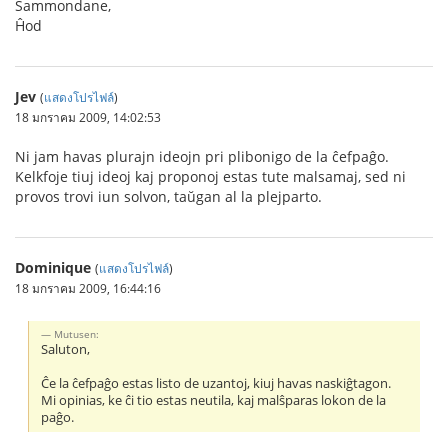
Sammondane,
Ĥod
Jev
(
แสดงโปรไฟล์
)
18 มกราคม 2009, 14:02:53
Ni jam havas plurajn ideojn pri plibonigo de la ĉefpaĝo.
Kelkfoje tiuj ideoj kaj proponoj estas tute malsamaj, sed ni
provos trovi iun solvon, taŭgan al la plejparto.
Dominique
(
แสดงโปรไฟล์
)
18 มกราคม 2009, 16:44:16
Mutusen:
Saluton,
Ĉe la ĉefpaĝo estas listo de uzantoj, kiuj havas naskiĝtagon.
Mi opinias, ke ĉi tio estas neutila, kaj malŝparas lokon de la
paĝo.