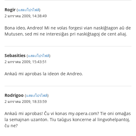
Rogir
(
แสดงโปรไฟล์
)
2 มกราคม 2009, 14:38:49
Bona ideo, Andreo! Mi ne volas forgesi vian naskiĝtagon aŭ de
Mutusen, sed mi ne interesiĝas pri naskiĝtagoj de cent aliaj.
Sebasities
(
แสดงโปรไฟล์
)
2 มกราคม 2009, 15:43:51
Ankaŭ mi aprobas la ideon de Andreo.
Rodrigoo
(
แสดงโปรไฟล์
)
2 มกราคม 2009, 18:33:59
Ankaŭ mi aprobas! Ĉu vi konas my.opera.com? Tie oni omaĝas
la semajnan uzanton. Tiu taŭgus koncerne al lingvohelpantoj,
ĉu ne?