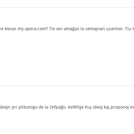
vi konas my.opera.com? Tie oni omaĝas la semajnan uzanton. Tiu t
eojn pri plibonigo de la ĉefpaĝo. Kelkfoje tiuj ideoj kaj proponoj e