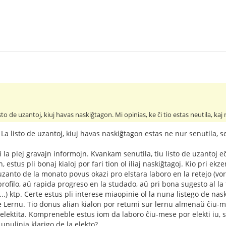
sto de uzantoj, kiuj havas naskiĝtagon. Mi opinias, ke ĉi tio estas neutila, ka
La listo de uzantoj, kiuj havas naskiĝtagon estas ne nur senutila, s
la plej gravajn informojn. Kvankam senutila, tiu listo de uzantoj eĉ
jn, estus pli bonaj kialoj por fari tion ol iliaj naskiĝtagoj. Kio pri e
uzanto de la monato povus okazi pro elstara laboro en la retejo (vor
rofilo, aŭ rapida progreso en la studado, aŭ pri bona sugesto al la 
..) ktp. Certe estus pli interese miaopinie ol la nuna listego de na
e Lernu. Tio donus alian kialon por retumi sur lernu almenaŭ ĉiu-
s elektita. Kompreneble estus iom da laboro ĉiu-mese por elekti iu, s
nulinia klarigo de la elekto?