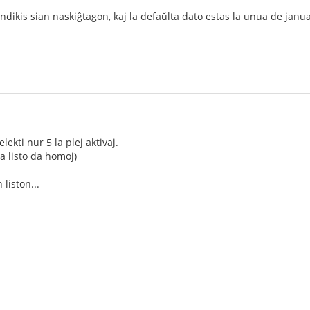
ndikis sian naskiĝtagon, kaj la defaŭlta dato estas la unua de januaro
ekti nur 5 la plej aktivaj.
a listo da homoj)
 liston...