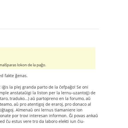
j malŝparas lokon de la paĝo.
ed fakte ĝenas.
 iĝis la plej granda parto de la ĉefpaĝo! Se oni
kzemple anstataŭigi la liston per la lernu-uzanto(j) de
taro, traduko...) aŭ partopreno en la forumo, aŭ
teamo, aŭ pro atentigoj de eraroj, pro donaco al
skiĝtagoj. Almenaŭ oni lernus tiamaniere ion
monate por trovi interesan informon. Ĝi povas ankaŭ
ed ĉu estus vere tro da laboro elekti iun ĉiu-