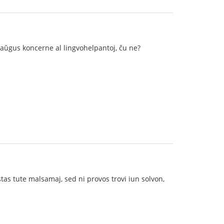
aŭgus koncerne al lingvohelpantoj, ĉu ne?
stas tute malsamaj, sed ni provos trovi iun solvon,