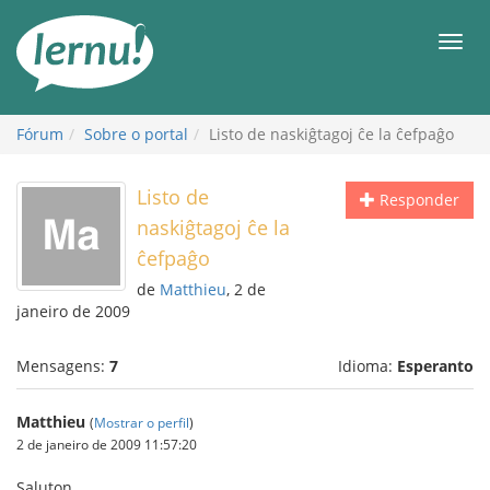
Ir
ao
Men
conteúdo
Fórum
Sobre o portal
Listo de naskiĝtagoj ĉe la ĉefpaĝo
Listo de
Responder
naskiĝtagoj ĉe la
ĉefpaĝo
de
Matthieu
, 2 de
janeiro de 2009
Mensagens:
7
Idioma:
Esperanto
Matthieu
(
Mostrar o perfil
)
2 de janeiro de 2009 11:57:20
Saluton,