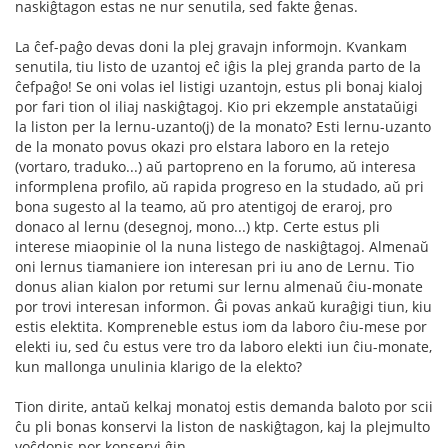
naskiĝtagon estas ne nur senutila, sed fakte ĝenas.
La ĉef-paĝo devas doni la plej gravajn informojn. Kvankam
senutila, tiu listo de uzantoj eĉ iĝis la plej granda parto de la
ĉefpaĝo! Se oni volas iel listigi uzantojn, estus pli bonaj kialoj
por fari tion ol iliaj naskiĝtagoj. Kio pri ekzemple anstataŭigi
la liston per la lernu-uzanto(j) de la monato? Esti lernu-uzanto
de la monato povus okazi pro elstara laboro en la retejo
(vortaro, traduko...) aŭ partopreno en la forumo, aŭ interesa
informplena profilo, aŭ rapida progreso en la studado, aŭ pri
bona sugesto al la teamo, aŭ pro atentigoj de eraroj, pro
donaco al lernu (desegnoj, mono...) ktp. Certe estus pli
interese miaopinie ol la nuna listego de naskiĝtagoj. Almenaŭ
oni lernus tiamaniere ion interesan pri iu ano de Lernu. Tio
donus alian kialon por retumi sur lernu almenaŭ ĉiu-monate
por trovi interesan informon. Ĝi povas ankaŭ kuraĝigi tiun, kiu
estis elektita. Kompreneble estus iom da laboro ĉiu-mese por
elekti iu, sed ĉu estus vere tro da laboro elekti iun ĉiu-monate,
kun mallonga unulinia klarigo de la elekto?
Tion dirite, antaŭ kelkaj monatoj estis demanda baloto por scii
ĉu pli bonas konservi la liston de naskiĝtagon, kaj la plejmulto
voĉdonis por konservi ĝin...