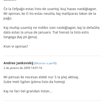
Ĉe la ĉefpaĝo estas listo de uzantoj, kiuj havas naskiĝtagon.
Mi opinias, ke ĉi tio estas neutila, kaj malŝparas lokon de la
paĝo.
Kaj multaj uzantoj ne indikis sian naskiĝtagon, kaj la defaŭlta
dato estas la unua de januaro. Tial hieraŭ la listo estis
longega (kaj pli ĝena).
Kion vi opinias?
Andreo Jankovskij
(
Mostrar o perfil
)
2 de janeiro de 2009 14:01:16
Mi pensas ke necesas elekti nur 5 la plej aktivaj.
Sube meti ligilon (plena listo da homoj)
Kaj ne fari tiel grandan liston...