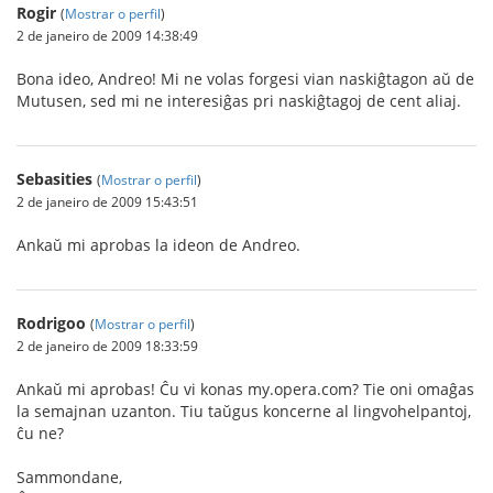
Rogir
(
Mostrar o perfil
)
2 de janeiro de 2009 14:38:49
Bona ideo, Andreo! Mi ne volas forgesi vian naskiĝtagon aŭ de
Mutusen, sed mi ne interesiĝas pri naskiĝtagoj de cent aliaj.
Sebasities
(
Mostrar o perfil
)
2 de janeiro de 2009 15:43:51
Ankaŭ mi aprobas la ideon de Andreo.
Rodrigoo
(
Mostrar o perfil
)
2 de janeiro de 2009 18:33:59
Ankaŭ mi aprobas! Ĉu vi konas my.opera.com? Tie oni omaĝas
la semajnan uzanton. Tiu taŭgus koncerne al lingvohelpantoj,
ĉu ne?
Sammondane,