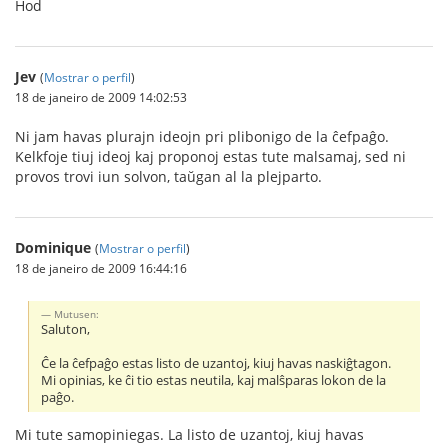
Ĥod
Jev
(
Mostrar o perfil
)
18 de janeiro de 2009 14:02:53
Ni jam havas plurajn ideojn pri plibonigo de la ĉefpaĝo.
Kelkfoje tiuj ideoj kaj proponoj estas tute malsamaj, sed ni
provos trovi iun solvon, taŭgan al la plejparto.
Dominique
(
Mostrar o perfil
)
18 de janeiro de 2009 16:44:16
Mutusen:
Saluton,
Ĉe la ĉefpaĝo estas listo de uzantoj, kiuj havas naskiĝtagon.
Mi opinias, ke ĉi tio estas neutila, kaj malŝparas lokon de la
paĝo.
Mi tute samopiniegas. La listo de uzantoj, kiuj havas