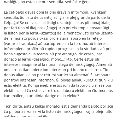
naskiĝtagon estas ne nur senutila, sed fakte ĝenas.
La ĉef-paĝo devas doni la plej gravajn informojn. Kvankam
senutila, tiu listo de uzantoj eĉ iĝis la plej granda parto de la
ĉefpaĝo! Se oni volas iel listigi uzantojn, estus pli bonaj kialoj
por fari tion ol iliaj naskiĝtagoj. Kio pri ekzemple anstataŭigi
la liston per la lernu-uzanto(j) de la monato? Esti lernu-uzanto
de la monato povus okazi pro elstara laboro en la retejo
(vortaro, traduko...) aŭ partopreno en la forumo, aŭ interesa
informplena profilo, aŭ rapida progreso en la studado, aŭ pri
bona sugesto al la teamo, aŭ pro atentigoj de eraroj, pro
donaco al lernu (desegnoj, mono...) ktp. Certe estus pli
interese miaopinie ol la nuna listego de naskiĝtagoj. Almenaŭ
oni lernus tiamaniere ion interesan pri iu ano de Lernu. Tio
donus alian kialon por retumi sur lernu almenaŭ ĉiu-monate
por trovi interesan informon. Ĝi povas ankaŭ kuraĝigi tiun, kiu
estis elektita. Kompreneble estus iom da laboro ĉiu-mese por
elekti iu, sed ĉu estus vere tro da laboro elekti iun ĉiu-monate,
kun mallonga unulinia klarigo de la elekto?
Tion dirite, antaŭ kelkaj monatoj estis demanda baloto por scii
ĉu pli bonas konservi la liston de naskiĝtagon, kaj la plejmulto
voĉdonis por konservi ĝin...