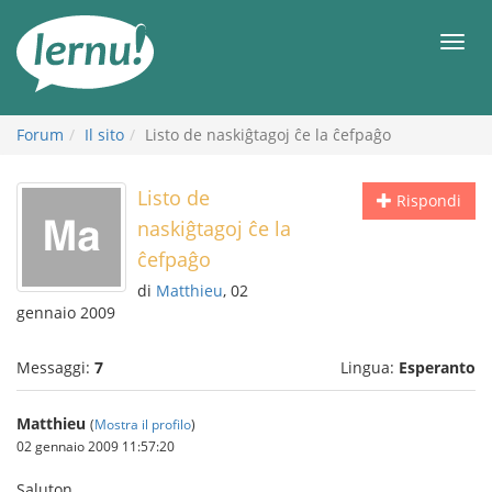
Vai
all’indice
Men
Forum
Il sito
Listo de naskiĝtagoj ĉe la ĉefpaĝo
Listo de
Rispondi
naskiĝtagoj ĉe la
ĉefpaĝo
di
Matthieu
, 02
gennaio 2009
Messaggi:
7
Lingua:
Esperanto
Matthieu
(
Mostra il profilo
)
02 gennaio 2009 11:57:20
Saluton,