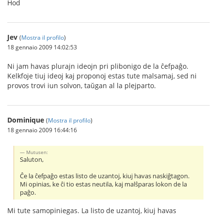
Ĥod
Jev
(
Mostra il profilo
)
18 gennaio 2009 14:02:53
Ni jam havas plurajn ideojn pri plibonigo de la ĉefpaĝo.
Kelkfoje tiuj ideoj kaj proponoj estas tute malsamaj, sed ni
provos trovi iun solvon, taŭgan al la plejparto.
Dominique
(
Mostra il profilo
)
18 gennaio 2009 16:44:16
Mutusen:
Saluton,
Ĉe la ĉefpaĝo estas listo de uzantoj, kiuj havas naskiĝtagon.
Mi opinias, ke ĉi tio estas neutila, kaj malŝparas lokon de la
paĝo.
Mi tute samopiniegas. La listo de uzantoj, kiuj havas