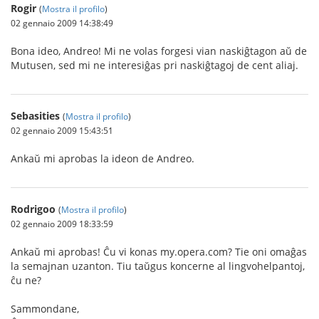
Rogir
(
Mostra il profilo
)
02 gennaio 2009 14:38:49
Bona ideo, Andreo! Mi ne volas forgesi vian naskiĝtagon aŭ de
Mutusen, sed mi ne interesiĝas pri naskiĝtagoj de cent aliaj.
Sebasities
(
Mostra il profilo
)
02 gennaio 2009 15:43:51
Ankaŭ mi aprobas la ideon de Andreo.
Rodrigoo
(
Mostra il profilo
)
02 gennaio 2009 18:33:59
Ankaŭ mi aprobas! Ĉu vi konas my.opera.com? Tie oni omaĝas
la semajnan uzanton. Tiu taŭgus koncerne al lingvohelpantoj,
ĉu ne?
Sammondane,