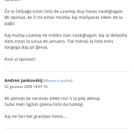
Ĉe la ĉefpaĝo estas listo de uzantoj, kiuj havas naskiĝtagon.
Mi opinias, ke ĉi tio estas neutila, kaj malŝparas lokon de la
paĝo.
Kaj multaj uzantoj ne indikis sian naskiĝtagon, kaj la defaŭlta
dato estas la unua de januaro. Tial hieraŭ la listo estis
longega (kaj pli ĝena).
Kion vi opinias?
Andreo Jankovskij
(
Mostra il profilo
)
02 gennaio 2009 14:01:16
Mi pensas ke necesas elekti nur 5 la plej aktivaj.
Sube meti ligilon (plena listo da homoj)
Kaj ne fari tiel grandan liston...