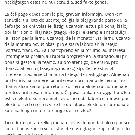
naskiĝtagon estas ne nur senutila, sed fakte ĝenas.
La ĉef-paĝo devas doni la plej gravajn informojn. Kvankam
senutila, tiu listo de uzantoj eĉ iĝis la plej granda parto de la
ĉefpaĝo! Se oni volas iel listigi uzantojn, estus pli bonaj kialoj
por fari tion ol iliaj naskiĝtagoj. Kio pri ekzemple anstataŭigi
la liston per la lernu-uzanto(j) de la monato? Esti lernu-uzanto
de la monato povus okazi pro elstara laboro en la retejo
(vortaro, traduko...) aŭ partopreno en la forumo, aŭ interesa
informplena profilo, aŭ rapida progreso en la studado, aŭ pri
bona sugesto al la teamo, aŭ pro atentigoj de eraroj, pro
donaco al lernu (desegnoj, mono...) ktp. Certe estus pli
interese miaopinie ol la nuna listego de naskiĝtagoj. Almenaŭ
oni lernus tiamaniere ion interesan pri iu ano de Lernu. Tio
donus alian kialon por retumi sur lernu almenaŭ ĉiu-monate
por trovi interesan informon. Ĝi povas ankaŭ kuraĝigi tiun, kiu
estis elektita. Kompreneble estus iom da laboro ĉiu-mese por
elekti iu, sed ĉu estus vere tro da laboro elekti iun ĉiu-monate,
kun mallonga unulinia klarigo de la elekto?
Tion dirite, antaŭ kelkaj monatoj estis demanda baloto por scii
ĉu pli bonas konservi la liston de naskiĝtagon, kaj la plejmulto
voĉdonis por konservi ĝin...