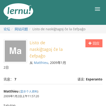
去
目
目
錄
录
頁
论坛
网站问题
Listo de naskiĝtagoj ĉe la ĉefpaĝo
Listo de
回应
naskiĝtagoj ĉe la
ĉefpaĝo
从
Matthieu
, 2009年1月
2日
讯息：
7
语言:
Esperanto
Matthieu
(
显示个人资料
)
2009年1月2日上午11:57:20
Saluton,