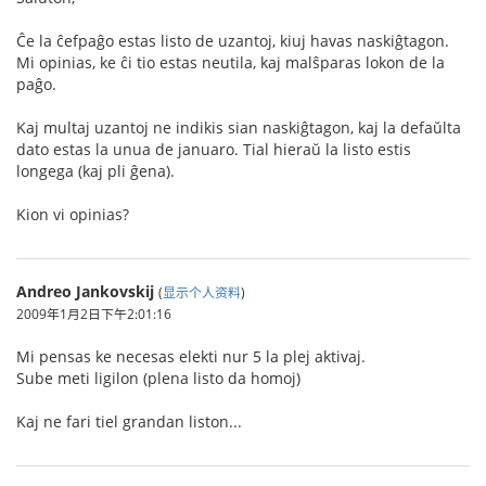
Ĉe la ĉefpaĝo estas listo de uzantoj, kiuj havas naskiĝtagon.
Mi opinias, ke ĉi tio estas neutila, kaj malŝparas lokon de la
paĝo.
Kaj multaj uzantoj ne indikis sian naskiĝtagon, kaj la defaŭlta
dato estas la unua de januaro. Tial hieraŭ la listo estis
longega (kaj pli ĝena).
Kion vi opinias?
Andreo Jankovskij
(
显示个人资料
)
2009年1月2日下午2:01:16
Mi pensas ke necesas elekti nur 5 la plej aktivaj.
Sube meti ligilon (plena listo da homoj)
Kaj ne fari tiel grandan liston...