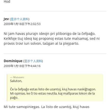
Ĥod
Jev
(
显示个人资料
)
2009年1月18日下午2:02:53
Ni jam havas plurajn ideojn pri plibonigo de la ĉefpaĝo.
Kelkfoje tiuj ideoj kaj proponoj estas tute malsamaj, sed ni
provos trovi iun solvon, taŭgan al la plejparto.
Dominique
(
显示个人资料
)
2009年1月18日下午4:44:16
Mutusen:
Saluton,
Ĉe la ĉefpaĝo estas listo de uzantoj, kiuj havas naskiĝtagon.
Mi opinias, ke ĉi tio estas neutila, kaj malŝparas lokon de la
paĝo.
Mi tute samopiniegas. La listo de uzantoj, kiuj havas