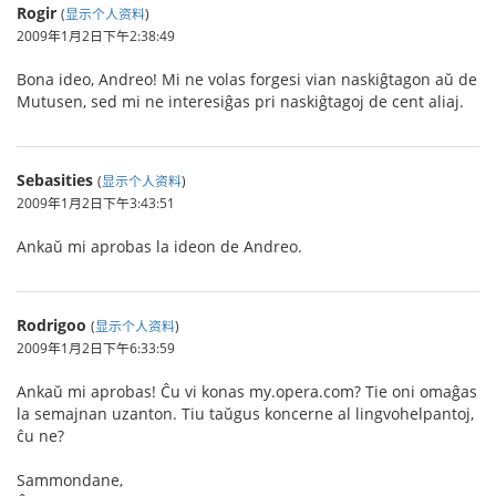
Rogir
(
显示个人资料
)
2009年1月2日下午2:38:49
Bona ideo, Andreo! Mi ne volas forgesi vian naskiĝtagon aŭ de
Mutusen, sed mi ne interesiĝas pri naskiĝtagoj de cent aliaj.
Sebasities
(
显示个人资料
)
2009年1月2日下午3:43:51
Ankaŭ mi aprobas la ideon de Andreo.
Rodrigoo
(
显示个人资料
)
2009年1月2日下午6:33:59
Ankaŭ mi aprobas! Ĉu vi konas my.opera.com? Tie oni omaĝas
la semajnan uzanton. Tiu taŭgus koncerne al lingvohelpantoj,
ĉu ne?
Sammondane,