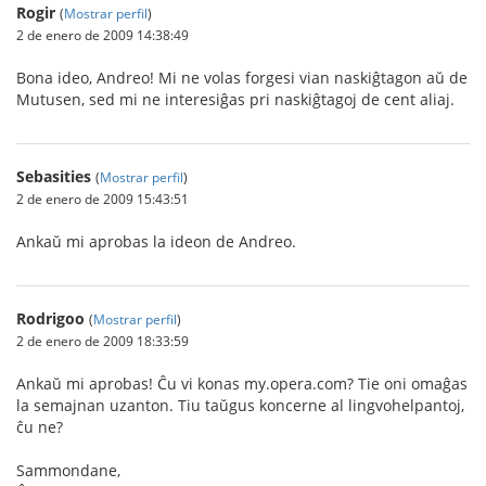
Rogir
(
Mostrar perfil
)
2 de enero de 2009 14:38:49
Bona ideo, Andreo! Mi ne volas forgesi vian naskiĝtagon aŭ de
Mutusen, sed mi ne interesiĝas pri naskiĝtagoj de cent aliaj.
Sebasities
(
Mostrar perfil
)
2 de enero de 2009 15:43:51
Ankaŭ mi aprobas la ideon de Andreo.
Rodrigoo
(
Mostrar perfil
)
2 de enero de 2009 18:33:59
Ankaŭ mi aprobas! Ĉu vi konas my.opera.com? Tie oni omaĝas
la semajnan uzanton. Tiu taŭgus koncerne al lingvohelpantoj,
ĉu ne?
Sammondane,