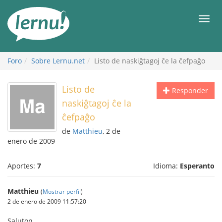
Contenido
Men
Foro
Sobre Lernu.net
Listo de naskiĝtagoj ĉe la ĉefpaĝo
Listo de
Responder
naskiĝtagoj ĉe la
ĉefpaĝo
de
Matthieu
, 2 de
enero de 2009
Aportes:
7
Idioma:
Esperanto
Matthieu
(
Mostrar perfil
)
2 de enero de 2009 11:57:20
Saluton,