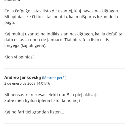
Ĉe la ĉefpaĝo estas listo de uzantoj, kiuj havas naskiĝtagon.
Mi opinias, ke ĉi tio estas neutila, kaj malŝparas lokon de la
paĝo.
Kaj multaj uzantoj ne indikis sian naskiĝtagon, kaj la defaŭlta
dato estas la unua de januaro. Tial hieraŭ la listo estis
longega (kaj pli ĝena).
Kion vi opinias?
Andreo Jankovskij
(
Mostrar perfil
)
2 de enero de 2009 14:01:16
Mi pensas ke necesas elekti nur 5 la plej aktivaj.
Sube meti ligilon (plena listo da homoj)
Kaj ne fari tiel grandan liston...