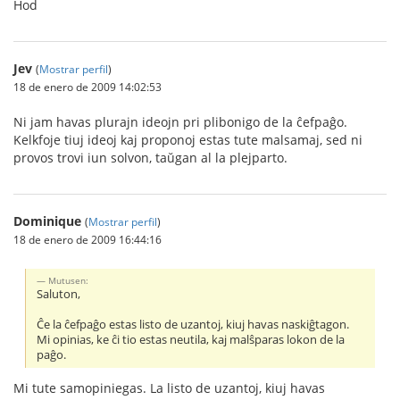
Ĥod
Jev
(
Mostrar perfil
)
18 de enero de 2009 14:02:53
Ni jam havas plurajn ideojn pri plibonigo de la ĉefpaĝo.
Kelkfoje tiuj ideoj kaj proponoj estas tute malsamaj, sed ni
provos trovi iun solvon, taŭgan al la plejparto.
Dominique
(
Mostrar perfil
)
18 de enero de 2009 16:44:16
Mutusen:
Saluton,
Ĉe la ĉefpaĝo estas listo de uzantoj, kiuj havas naskiĝtagon.
Mi opinias, ke ĉi tio estas neutila, kaj malŝparas lokon de la
paĝo.
Mi tute samopiniegas. La listo de uzantoj, kiuj havas