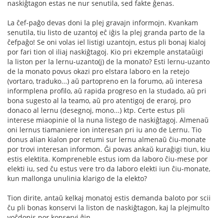
naskiĝtagon estas ne nur senutila, sed fakte ĝenas.
La ĉef-paĝo devas doni la plej gravajn informojn. Kvankam
senutila, tiu listo de uzantoj eĉ iĝis la plej granda parto de la
ĉefpaĝo! Se oni volas iel listigi uzantojn, estus pli bonaj kialoj
por fari tion ol iliaj naskiĝtagoj. Kio pri ekzemple anstataŭigi
la liston per la lernu-uzanto(j) de la monato? Esti lernu-uzanto
de la monato povus okazi pro elstara laboro en la retejo
(vortaro, traduko...) aŭ partopreno en la forumo, aŭ interesa
informplena profilo, aŭ rapida progreso en la studado, aŭ pri
bona sugesto al la teamo, aŭ pro atentigoj de eraroj, pro
donaco al lernu (desegnoj, mono...) ktp. Certe estus pli
interese miaopinie ol la nuna listego de naskiĝtagoj. Almenaŭ
oni lernus tiamaniere ion interesan pri iu ano de Lernu. Tio
donus alian kialon por retumi sur lernu almenaŭ ĉiu-monate
por trovi interesan informon. Ĝi povas ankaŭ kuraĝigi tiun, kiu
estis elektita. Kompreneble estus iom da laboro ĉiu-mese por
elekti iu, sed ĉu estus vere tro da laboro elekti iun ĉiu-monate,
kun mallonga unulinia klarigo de la elekto?
Tion dirite, antaŭ kelkaj monatoj estis demanda baloto por scii
ĉu pli bonas konservi la liston de naskiĝtagon, kaj la plejmulto
voĉdonis por konservi ĝin...