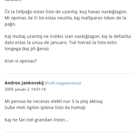
Ĉe la ĉefpaĝo estas listo de uzantoj, kiuj havas naskiĝtagon.
Mi opinias, ke ĉi tio estas neutila, kaj malŝparas lokon de la
paĝo.
Kaj multaj uzantoj ne indikis sian naskiĝtagon, kaj la defaŭlta
dato estas la unua de januaro. Tial hieraŭ la listo estis
longega (kaj pli ĝena).
Kion vi opinias?
Andreo Jankovskij
(
Profil megtekintése
)
2009. január 2. 14:01:16
Mi pensas ke necesas elekti nur 5 la plej aktivaj.
Sube meti ligilon (plena listo da homoj)
Kaj ne fari tiel grandan liston...