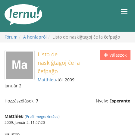
Tartalom
Men
Fórum
A honlapról
Listo de naskiĝtagoj ĉe la ĉefpaĝo
Listo de
Válaszok
naskiĝtagoj ĉe la
ĉefpaĝo
Matthieu
-tól, 2009.
január 2.
Hozzászólások:
7
Nyelv:
Esperanto
Matthieu
(
Profil megtekintése
)
2009. január 2. 11:57:20
Saluton,