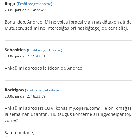
Rogir
(
Profil megtekintése
)
2009. január 2. 14:38:49
Bona ideo, Andreo! Mi ne volas forgesi vian naskiĝtagon aŭ de
Mutusen, sed mi ne interesiĝas pri naskiĝtagoj de cent aliaj.
Sebasities
(
Profil megtekintése
)
2009. január 2. 15:43:51
Ankaŭ mi aprobas la ideon de Andreo.
Rodrigoo
(
Profil megtekintése
)
2009. január 2. 18:33:59
Ankaŭ mi aprobas! Ĉu vi konas my.opera.com? Tie oni omaĝas
la semajnan uzanton. Tiu taŭgus koncerne al lingvohelpantoj,
ĉu ne?
Sammondane,