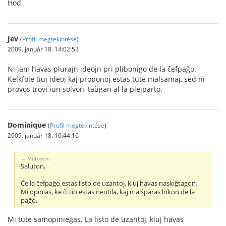
Ĥod
Jev
(
Profil megtekintése
)
2009. január 18. 14:02:53
Ni jam havas plurajn ideojn pri plibonigo de la ĉefpaĝo.
Kelkfoje tiuj ideoj kaj proponoj estas tute malsamaj, sed ni
provos trovi iun solvon, taŭgan al la plejparto.
Dominique
(
Profil megtekintése
)
2009. január 18. 16:44:16
Mutusen:
Saluton,
Ĉe la ĉefpaĝo estas listo de uzantoj, kiuj havas naskiĝtagon.
Mi opinias, ke ĉi tio estas neutila, kaj malŝparas lokon de la
paĝo.
Mi tute samopiniegas. La listo de uzantoj, kiuj havas