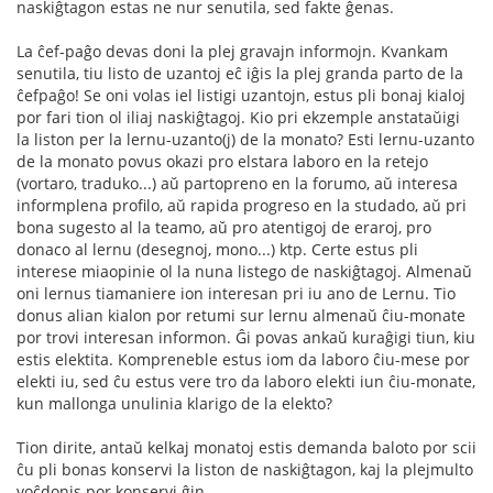
naskiĝtagon estas ne nur senutila, sed fakte ĝenas.
La ĉef-paĝo devas doni la plej gravajn informojn. Kvankam
senutila, tiu listo de uzantoj eĉ iĝis la plej granda parto de la
ĉefpaĝo! Se oni volas iel listigi uzantojn, estus pli bonaj kialoj
por fari tion ol iliaj naskiĝtagoj. Kio pri ekzemple anstataŭigi
la liston per la lernu-uzanto(j) de la monato? Esti lernu-uzanto
de la monato povus okazi pro elstara laboro en la retejo
(vortaro, traduko...) aŭ partopreno en la forumo, aŭ interesa
informplena profilo, aŭ rapida progreso en la studado, aŭ pri
bona sugesto al la teamo, aŭ pro atentigoj de eraroj, pro
donaco al lernu (desegnoj, mono...) ktp. Certe estus pli
interese miaopinie ol la nuna listego de naskiĝtagoj. Almenaŭ
oni lernus tiamaniere ion interesan pri iu ano de Lernu. Tio
donus alian kialon por retumi sur lernu almenaŭ ĉiu-monate
por trovi interesan informon. Ĝi povas ankaŭ kuraĝigi tiun, kiu
estis elektita. Kompreneble estus iom da laboro ĉiu-mese por
elekti iu, sed ĉu estus vere tro da laboro elekti iun ĉiu-monate,
kun mallonga unulinia klarigo de la elekto?
Tion dirite, antaŭ kelkaj monatoj estis demanda baloto por scii
ĉu pli bonas konservi la liston de naskiĝtagon, kaj la plejmulto
voĉdonis por konservi ĝin...