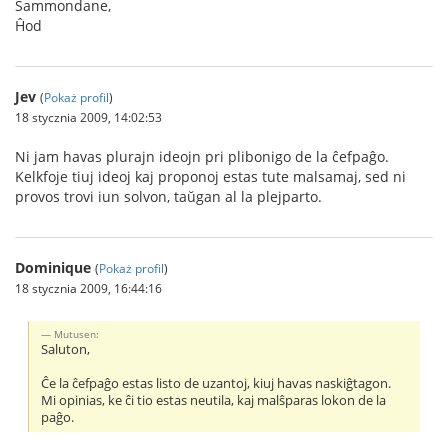
Sammondane,
Ĥod
Jev
(
Pokaż profil
)
18 stycznia 2009, 14:02:53
Ni jam havas plurajn ideojn pri plibonigo de la ĉefpaĝo.
Kelkfoje tiuj ideoj kaj proponoj estas tute malsamaj, sed ni
provos trovi iun solvon, taŭgan al la plejparto.
Dominique
(
Pokaż profil
)
18 stycznia 2009, 16:44:16
Mutusen:
Saluton,
Ĉe la ĉefpaĝo estas listo de uzantoj, kiuj havas naskiĝtagon.
Mi opinias, ke ĉi tio estas neutila, kaj malŝparas lokon de la
paĝo.