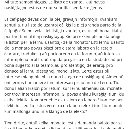
Mi tute samopiniegas. La listo de uzantoj, kiuj havas
naskiĝtagon estas ne nur senutila, sed fakte ĝenas.
La ĉef-paĝo devas doni la plej gravajn informojn. Kvankam
senutila, tiu listo de uzantoj eĉ iĝis la plej granda parto de la
ĉefpaĝo! Se oni volas iel listigi uzantojn, estus pli bonaj kialoj
por fari tion ol iliaj naskiĝtagoj. Kio pri ekzemple anstataŭigi
la liston per la lernu-uzanto(j) de la monato? Esti lernu-uzanto
de la monato povus okazi pro elstara laboro en la retejo
(vortaro, traduko...) aŭ partopreno en la forumo, aŭ interesa
informplena profilo, aŭ rapida progreso en la studado, aŭ pri
bona sugesto al la teamo, aŭ pro atentigoj de eraroj, pro
donaco al lernu (desegnoj, mono...) ktp. Certe estus pli
interese miaopinie ol la nuna listego de naskiĝtagoj. Almenaŭ
oni lernus tiamaniere ion interesan pri iu ano de Lernu. Tio
donus alian kialon por retumi sur lernu almenaŭ ĉiu-monate
por trovi interesan informon. Ĝi povas ankaŭ kuraĝigi tiun, kiu
estis elektita. Kompreneble estus iom da laboro ĉiu-mese por
elekti iu, sed ĉu estus vere tro da laboro elekti iun ĉiu-monate,
kun mallonga unulinia klarigo de la elekto?
Tion dirite, antaŭ kelkaj monatoj estis demanda baloto por scii
ĉu pli bonas konservi la liston de naskiĝtagon, kaj la plejmulto