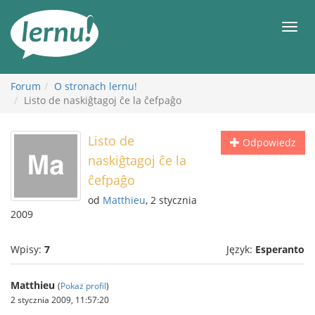
Więcej
Men
Forum
O stronach lernu!
Listo de naskiĝtagoj ĉe la ĉefpaĝo
Listo de
Odpowiedz
naskiĝtagoj ĉe la
ĉefpaĝo
od
Matthieu
, 2 stycznia
2009
Wpisy:
7
Język:
Esperanto
Matthieu
(
Pokaż profil
)
2 stycznia 2009, 11:57:20