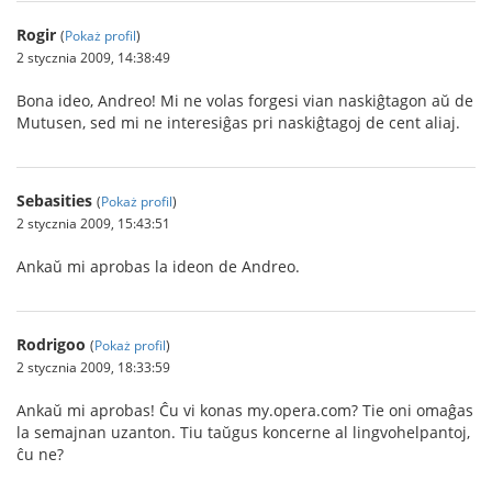
Rogir
(
Pokaż profil
)
2 stycznia 2009, 14:38:49
Bona ideo, Andreo! Mi ne volas forgesi vian naskiĝtagon aŭ de
Mutusen, sed mi ne interesiĝas pri naskiĝtagoj de cent aliaj.
Sebasities
(
Pokaż profil
)
2 stycznia 2009, 15:43:51
Ankaŭ mi aprobas la ideon de Andreo.
Rodrigoo
(
Pokaż profil
)
2 stycznia 2009, 18:33:59
Ankaŭ mi aprobas! Ĉu vi konas my.opera.com? Tie oni omaĝas
la semajnan uzanton. Tiu taŭgus koncerne al lingvohelpantoj,
ĉu ne?