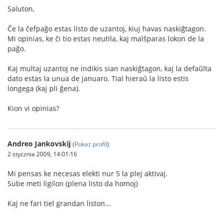
Saluton,
Ĉe la ĉefpaĝo estas listo de uzantoj, kiuj havas naskiĝtagon.
Mi opinias, ke ĉi tio estas neutila, kaj malŝparas lokon de la
paĝo.
Kaj multaj uzantoj ne indikis sian naskiĝtagon, kaj la defaŭlta
dato estas la unua de januaro. Tial hieraŭ la listo estis
longega (kaj pli ĝena).
Kion vi opinias?
Andreo Jankovskij
(
Pokaż profil
)
2 stycznia 2009, 14:01:16
Mi pensas ke necesas elekti nur 5 la plej aktivaj.
Sube meti ligilon (plena listo da homoj)
Kaj ne fari tiel grandan liston...