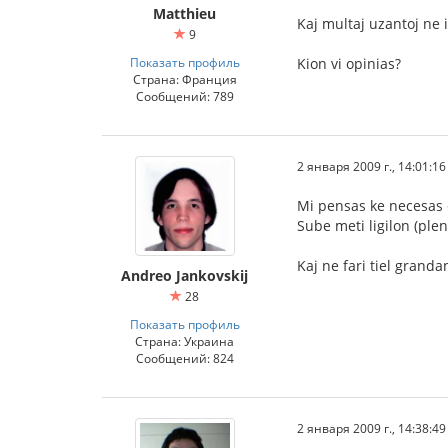
Matthieu
Kaj multaj uzantoj ne i
9
Показать профиль
Kion vi opinias?
Страна: Франция
Сообщений: 789
2 января 2009 г., 14:01:16
Mi pensas ke necesas el
Sube meti ligilon (plen
Kaj ne fari tiel grandan
Andreo Jankovskij
28
Показать профиль
Страна: Украина
Сообщений: 824
2 января 2009 г., 14:38:49