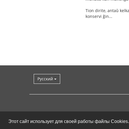
Tion dirite, antaŭ kel
konservi ĝin...
Русский
Этот сайт использует для своей работы файлы Cookies