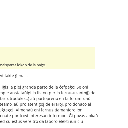
j malŝparas lokon de la paĝo.
ed fakte ĝenas.
 iĝis la plej granda parto de la ĉefpaĝo! Se oni
kzemple anstataŭigi la liston per la lernu-uzanto(j) de
taro, traduko...) aŭ partopreno en la forumo, aŭ
teamo, aŭ pro atentigoj de eraroj, pro donaco al
skiĝtagoj. Almenaŭ oni lernus tiamaniere ion
monate por trovi interesan informon. Ĝi povas ankaŭ
ed ĉu estus vere tro da laboro elekti iun ĉiu-