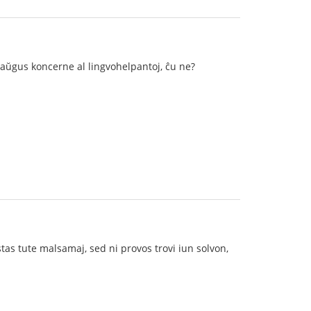
aŭgus koncerne al lingvohelpantoj, ĉu ne?
stas tute malsamaj, sed ni provos trovi iun solvon,