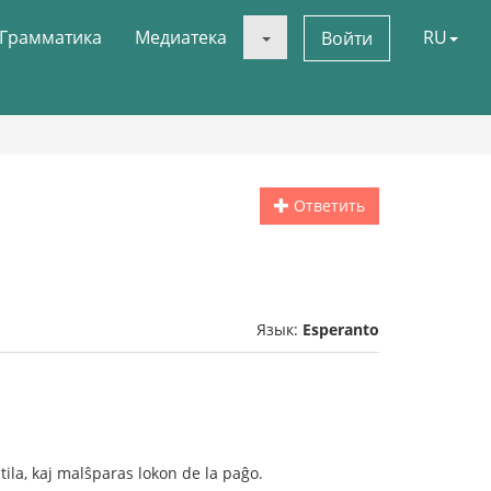
Грамматика
Медиатека
RU
Войти
Ответить
Язык:
Esperanto
utila, kaj malŝparas lokon de la paĝo.