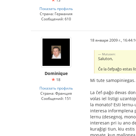
13
Показать профиль
Страна: Германия
Сообщений: 610
18 января 2009 г., 16:44:1
Mutusen:
Saluton,
Ĉe la ĉefpaĝo estas li
Dominique
18
Mi tute samopiniegas. 
Показать профиль
La ĉef-paĝo devas doni 
Страна: Франция
volas iel listigi uzanto
Сообщений: 151
la monato? Esti lernu-
interesa informplena p
lernu (desegnoj, mono.
interesan pri iu ano d
kuraĝigi tiun, kiu esti
monate, kun mallonga u