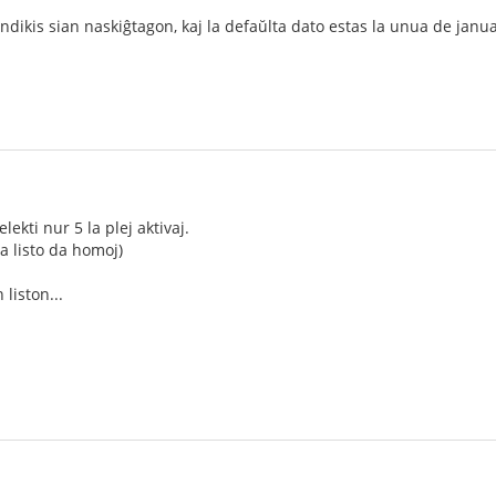
ndikis sian naskiĝtagon, kaj la defaŭlta dato estas la unua de januaro
ekti nur 5 la plej aktivaj.
a listo da homoj)
 liston...