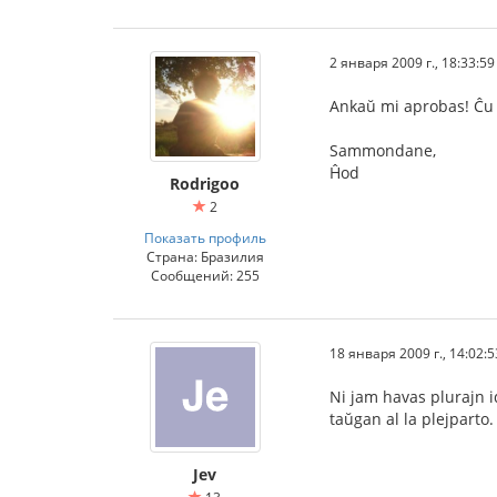
2 января 2009 г., 18:33:59
Ankaŭ mi aprobas! Ĉu 
Sammondane,
Ĥod
Rodrigoo
2
Показать профиль
Страна: Бразилия
Сообщений: 255
18 января 2009 г., 14:02:5
Ni jam havas plurajn id
taŭgan al la plejparto.
Jev