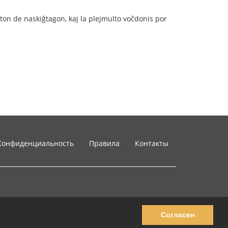
ston de naskiĝtagon, kaj la plejmulto voĉdonis por
Конфиденциальность
Правила
Контакты
Согласен