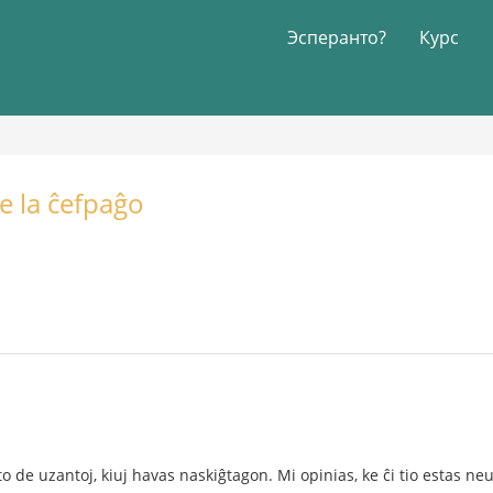
Эсперанто?
Курс
ĉe la ĉefpaĝo
to de uzantoj, kiuj havas naskiĝtagon. Mi opinias, ke ĉi tio estas ne