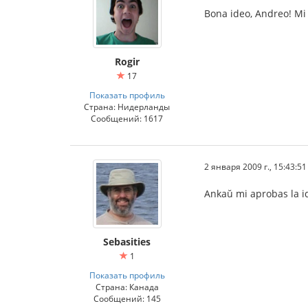
Bona ideo, Andreo! Mi 
Rogir
17
Показать профиль
Страна: Нидерланды
Сообщений: 1617
2 января 2009 г., 15:43:51
Ankaŭ mi aprobas la i
Sebasities
1
Показать профиль
Страна: Канада
Сообщений: 145