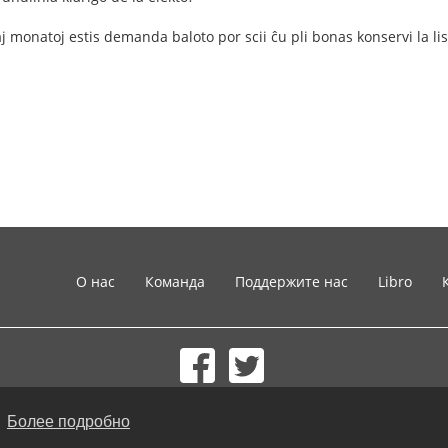
kaj monatoj estis demanda baloto por scii ĉu pli bonas konservi la li
О нас
Команда
Поддержите нас
Libro
© 2002-2026 lernu.net |
Impressum
.
Более подробно