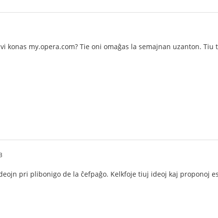
vi konas my.opera.com? Tie oni omaĝas la semajnan uzanton. Tiu t
3
eojn pri plibonigo de la ĉefpaĝo. Kelkfoje tiuj ideoj kaj proponoj e