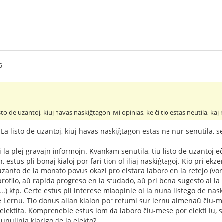
6
sto de uzantoj, kiuj havas naskiĝtagon. Mi opinias, ke ĉi tio estas neutila, ka
La listo de uzantoj, kiuj havas naskiĝtagon estas ne nur senutila, s
la plej gravajn informojn. Kvankam senutila, tiu listo de uzantoj eĉ
jn, estus pli bonaj kialoj por fari tion ol iliaj naskiĝtagoj. Kio pri e
uzanto de la monato povus okazi pro elstara laboro en la retejo (vor
rofilo, aŭ rapida progreso en la studado, aŭ pri bona sugesto al la 
..) ktp. Certe estus pli interese miaopinie ol la nuna listego de na
e Lernu. Tio donus alian kialon por retumi sur lernu almenaŭ ĉiu-
s elektita. Kompreneble estus iom da laboro ĉiu-mese por elekti iu, s
nulinia klarigo de la elekto?