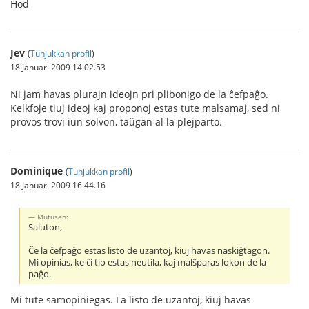
Ĥod
Jev
(
Tunjukkan profil
)
18 Januari 2009 14.02.53
Ni jam havas plurajn ideojn pri plibonigo de la ĉefpaĝo.
Kelkfoje tiuj ideoj kaj proponoj estas tute malsamaj, sed ni
provos trovi iun solvon, taŭgan al la plejparto.
Dominique
(
Tunjukkan profil
)
18 Januari 2009 16.44.16
Mutusen:
Saluton,
Ĉe la ĉefpaĝo estas listo de uzantoj, kiuj havas naskiĝtagon.
Mi opinias, ke ĉi tio estas neutila, kaj malŝparas lokon de la
paĝo.
Mi tute samopiniegas. La listo de uzantoj, kiuj havas