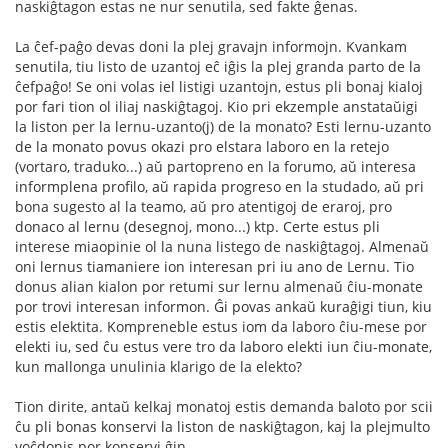
naskiĝtagon estas ne nur senutila, sed fakte ĝenas.
La ĉef-paĝo devas doni la plej gravajn informojn. Kvankam
senutila, tiu listo de uzantoj eĉ iĝis la plej granda parto de la
ĉefpaĝo! Se oni volas iel listigi uzantojn, estus pli bonaj kialoj
por fari tion ol iliaj naskiĝtagoj. Kio pri ekzemple anstataŭigi
la liston per la lernu-uzanto(j) de la monato? Esti lernu-uzanto
de la monato povus okazi pro elstara laboro en la retejo
(vortaro, traduko...) aŭ partopreno en la forumo, aŭ interesa
informplena profilo, aŭ rapida progreso en la studado, aŭ pri
bona sugesto al la teamo, aŭ pro atentigoj de eraroj, pro
donaco al lernu (desegnoj, mono...) ktp. Certe estus pli
interese miaopinie ol la nuna listego de naskiĝtagoj. Almenaŭ
oni lernus tiamaniere ion interesan pri iu ano de Lernu. Tio
donus alian kialon por retumi sur lernu almenaŭ ĉiu-monate
por trovi interesan informon. Ĝi povas ankaŭ kuraĝigi tiun, kiu
estis elektita. Kompreneble estus iom da laboro ĉiu-mese por
elekti iu, sed ĉu estus vere tro da laboro elekti iun ĉiu-monate,
kun mallonga unulinia klarigo de la elekto?
Tion dirite, antaŭ kelkaj monatoj estis demanda baloto por scii
ĉu pli bonas konservi la liston de naskiĝtagon, kaj la plejmulto
voĉdonis por konservi ĝin...