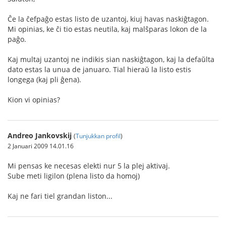
Ĉe la ĉefpaĝo estas listo de uzantoj, kiuj havas naskiĝtagon.
Mi opinias, ke ĉi tio estas neutila, kaj malŝparas lokon de la
paĝo.
Kaj multaj uzantoj ne indikis sian naskiĝtagon, kaj la defaŭlta
dato estas la unua de januaro. Tial hieraŭ la listo estis
longega (kaj pli ĝena).
Kion vi opinias?
Andreo Jankovskij
(
Tunjukkan profil
)
2 Januari 2009 14.01.16
Mi pensas ke necesas elekti nur 5 la plej aktivaj.
Sube meti ligilon (plena listo da homoj)
Kaj ne fari tiel grandan liston...