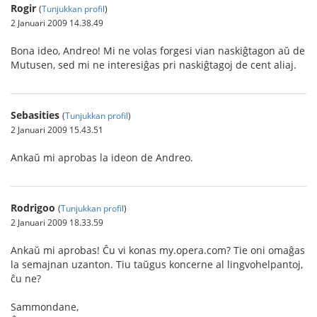
Rogir
(
Tunjukkan profil
)
2 Januari 2009 14.38.49
Bona ideo, Andreo! Mi ne volas forgesi vian naskiĝtagon aŭ de
Mutusen, sed mi ne interesiĝas pri naskiĝtagoj de cent aliaj.
Sebasities
(
Tunjukkan profil
)
2 Januari 2009 15.43.51
Ankaŭ mi aprobas la ideon de Andreo.
Rodrigoo
(
Tunjukkan profil
)
2 Januari 2009 18.33.59
Ankaŭ mi aprobas! Ĉu vi konas my.opera.com? Tie oni omaĝas
la semajnan uzanton. Tiu taŭgus koncerne al lingvohelpantoj,
ĉu ne?
Sammondane,