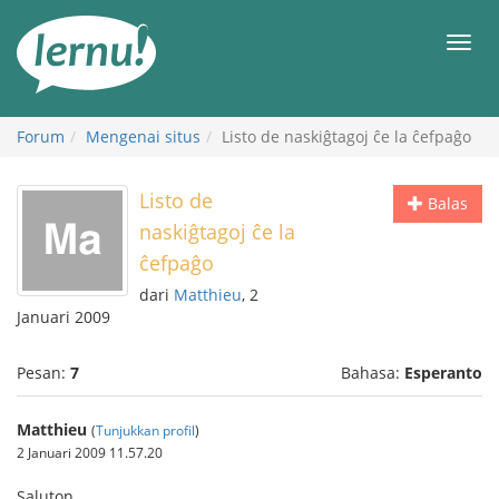
Ke
daftar
Men
isi
Forum
Mengenai situs
Listo de naskiĝtagoj ĉe la ĉefpaĝo
Listo de
Balas
naskiĝtagoj ĉe la
ĉefpaĝo
dari
Matthieu
, 2
Januari 2009
Pesan:
7
Bahasa:
Esperanto
Matthieu
(
Tunjukkan profil
)
2 Januari 2009 11.57.20
Saluton,