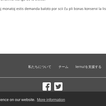
kaj monatoj estis demanda baloto por scii ĉu pli bonas konservi la li
私たちについて
チーム
lernu!を支援する
© 2002-2026 lernu.net |
Impressum
rience on our website.
More information