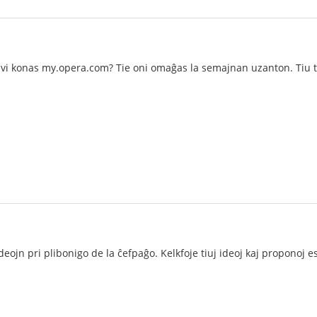
vi konas my.opera.com? Tie oni omaĝas la semajnan uzanton. Tiu t
eojn pri plibonigo de la ĉefpaĝo. Kelkfoje tiuj ideoj kaj proponoj e