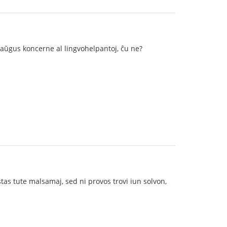
aŭgus koncerne al lingvohelpantoj, ĉu ne?
stas tute malsamaj, sed ni provos trovi iun solvon,