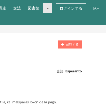
講座
文法
図書館
JA
ログインする
回答する
言語:
Esperanto
utila, kaj malŝparas lokon de la paĝo.