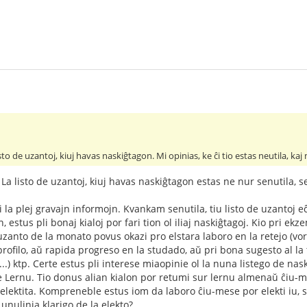
sto de uzantoj, kiuj havas naskiĝtagon. Mi opinias, ke ĉi tio estas neutila, ka
La listo de uzantoj, kiuj havas naskiĝtagon estas ne nur senutila, s
la plej gravajn informojn. Kvankam senutila, tiu listo de uzantoj eĉ
jn, estus pli bonaj kialoj por fari tion ol iliaj naskiĝtagoj. Kio pri e
uzanto de la monato povus okazi pro elstara laboro en la retejo (vor
rofilo, aŭ rapida progreso en la studado, aŭ pri bona sugesto al la 
..) ktp. Certe estus pli interese miaopinie ol la nuna listego de na
e Lernu. Tio donus alian kialon por retumi sur lernu almenaŭ ĉiu-
s elektita. Kompreneble estus iom da laboro ĉiu-mese por elekti iu, s
nulinia klarigo de la elekto?