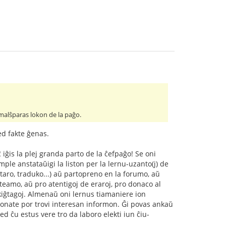
j malŝparas lokon de la paĝo.
ed fakte ĝenas.
 iĝis la plej granda parto de la ĉefpaĝo! Se oni
kzemple anstataŭigi la liston per la lernu-uzanto(j) de
taro, traduko...) aŭ partopreno en la forumo, aŭ
teamo, aŭ pro atentigoj de eraroj, pro donaco al
skiĝtagoj. Almenaŭ oni lernus tiamaniere ion
monate por trovi interesan informon. Ĝi povas ankaŭ
ed ĉu estus vere tro da laboro elekti iun ĉiu-