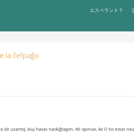
エスペラント？
ĉe la ĉefpaĝo
to de uzantoj, kiuj havas naskiĝtagon. Mi opinias, ke ĉi tio estas ne