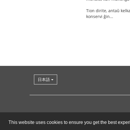
Tion dirite, antaŭ kel
konservi ĝin...
日本語
This website uses cookies to ensure you get the best expe