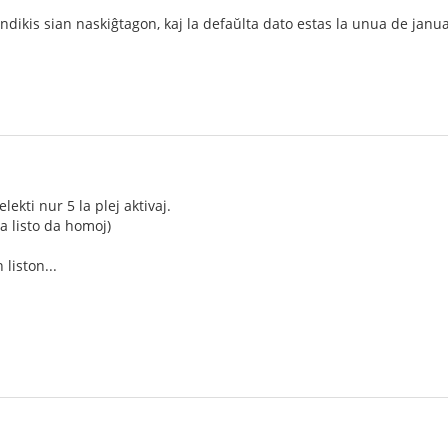
ndikis sian naskiĝtagon, kaj la defaŭlta dato estas la unua de januaro
ekti nur 5 la plej aktivaj.
a listo da homoj)
 liston...