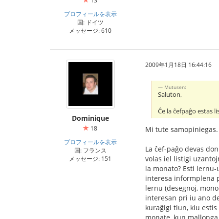
13
プロフィールを表示
国: ドイツ
メッセージ: 610
2009年1月18日 16:44:16
Mutusen:
Saluton,
Ĉe la ĉefpaĝo estas li
Dominique
18
Mi tute samopiniegas. 
プロフィールを表示
La ĉef-paĝo devas doni 
国: フランス
volas iel listigi uzanto
メッセージ: 151
la monato? Esti lernu-
interesa informplena p
lernu (desegnoj, mono.
interesan pri iu ano d
kuraĝigi tiun, kiu esti
monate, kun mallonga u