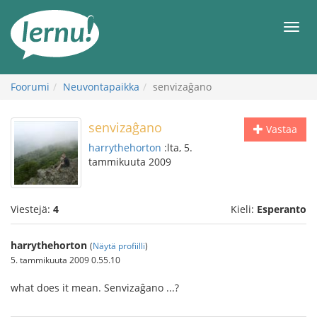
Tästä
sisältöön
Men
Foorumi
Neuvontapaikka
senvizaĝano
senvizaĝano
Vastaa
harrythehorton
:lta, 5.
tammikuuta 2009
Viestejä:
4
Kieli:
Esperanto
harrythehorton
(
Näytä profiilli
)
5. tammikuuta 2009 0.55.10
what does it mean. Senvizaĝano ...?