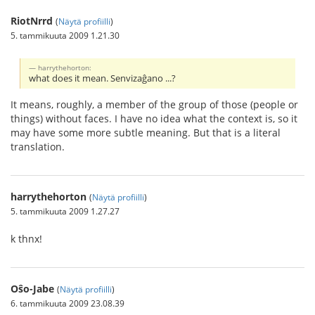
RiotNrrd
(
Näytä profiilli
)
5. tammikuuta 2009 1.21.30
harrythehorton:
what does it mean. Senvizaĝano ...?
It means, roughly, a member of the group of those (people or
things) without faces. I have no idea what the context is, so it
may have some more subtle meaning. But that is a literal
translation.
harrythehorton
(
Näytä profiilli
)
5. tammikuuta 2009 1.27.27
k thnx!
Oŝo-Jabe
(
Näytä profiilli
)
6. tammikuuta 2009 23.08.39