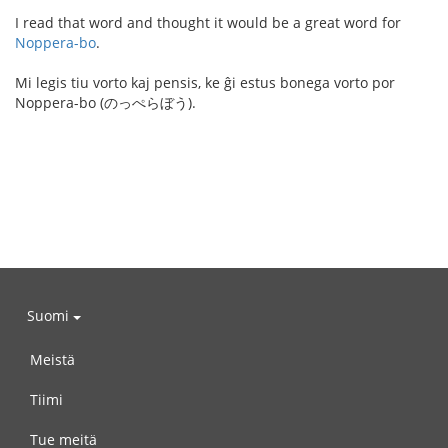
I read that word and thought it would be a great word for
Noppera-bo
.
Mi legis tiu vorto kaj pensis, ke ĝi estus bonega vorto por
Noppera-bo (のっぺらぼう).
Suomi
Meistä
Tiimi
Tue meitä