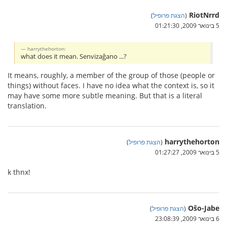
RiotNrrd
(
הצגת פרופיל
)
5 בינואר 2009, 01:21:30
harrythehorton:
what does it mean. Senvizaĝano ...?
It means, roughly, a member of the group of those (people or
things) without faces. I have no idea what the context is, so it
may have some more subtle meaning. But that is a literal
translation.
harrythehorton
(
הצגת פרופיל
)
5 בינואר 2009, 01:27:27
k thnx!
Oŝo-Jabe
(
הצגת פרופיל
)
6 בינואר 2009, 23:08:39