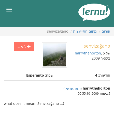
תוכן
עניינים
תפריט
פורום
מקום התייעצות
senvizaĝano
senvizaĝano
להגיב
של
, 5
harrythehorton
בינואר 2009
הודעות:
4
שפה:
Esperanto
harrythehorton
(
הצגת פרופיל
)
5 בינואר 2009, 00:55:10
what does it mean. Senvizaĝano ...?