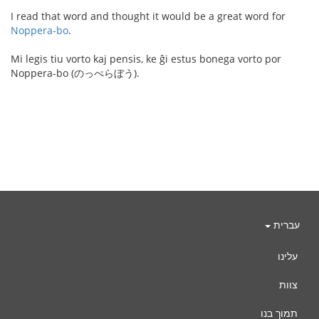
I read that word and thought it would be a great word for
Noppera-bo
.
Mi legis tiu vorto kaj pensis, ke ĝi estus bonega vorto por
Noppera-bo (のっぺらぼう).
עברית
עלינו
צוות
תמוך בנו