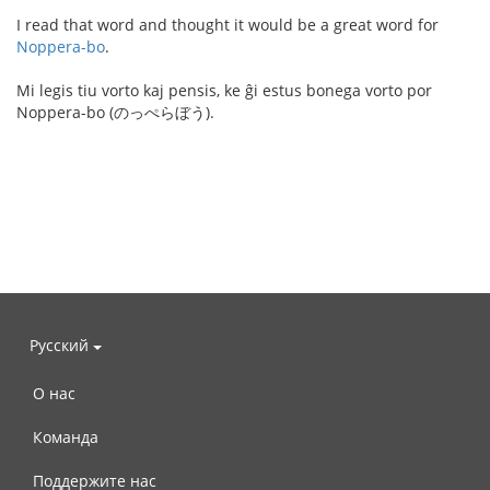
I read that word and thought it would be a great word for
Noppera-bo
.
Mi legis tiu vorto kaj pensis, ke ĝi estus bonega vorto por
Noppera-bo (のっぺらぼう).
Русский
О нас
Команда
Поддержите нас