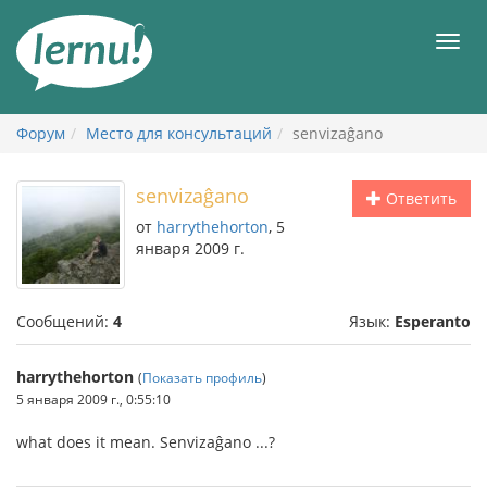
К
содержанию
Мен
Форум
Место для консультаций
senvizaĝano
senvizaĝano
Ответить
от
harrythehorton
, 5
января 2009 г.
Сообщений:
4
Язык:
Esperanto
harrythehorton
(
Показать профиль
)
5 января 2009 г., 0:55:10
what does it mean. Senvizaĝano ...?