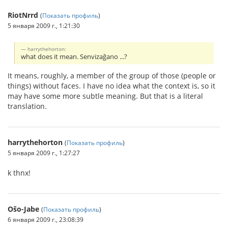
RiotNrrd
(
Показать профиль
)
5 января 2009 г., 1:21:30
harrythehorton:
what does it mean. Senvizaĝano ...?
It means, roughly, a member of the group of those (people or
things) without faces. I have no idea what the context is, so it
may have some more subtle meaning. But that is a literal
translation.
harrythehorton
(
Показать профиль
)
5 января 2009 г., 1:27:27
k thnx!
Oŝo-Jabe
(
Показать профиль
)
6 января 2009 г., 23:08:39