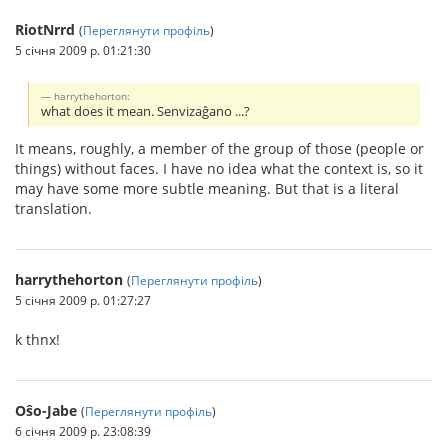
RiotNrrd
(
Переглянути профіль
)
5 січня 2009 р. 01:21:30
harrythehorton:
what does it mean. Senvizaĝano ...?
It means, roughly, a member of the group of those (people or
things) without faces. I have no idea what the context is, so it
may have some more subtle meaning. But that is a literal
translation.
harrythehorton
(
Переглянути профіль
)
5 січня 2009 р. 01:27:27
k thnx!
Oŝo-Jabe
(
Переглянути профіль
)
6 січня 2009 р. 23:08:39