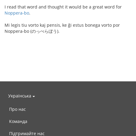
I read that word and thought it would be a great word for
Noppera-bo
.
Mi legis tiu vorto kaj pensis, ke ĝi estus bonega vorto por
Noppera-bo (のっぺらぼう).
Українська
Про нас
Команда
Підтримайте нас