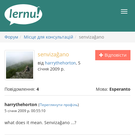
До
змісту
Мен
Форум
Місце для консультацій
senvizaĝano
senvizaĝano
Відповісти
від
harrythehorton
, 5
січня 2009 р.
Повідомлення:
4
Мова:
Esperanto
harrythehorton
(
Переглянути профіль
)
5 січня 2009 р. 00:55:10
what does it mean. Senvizaĝano ...?