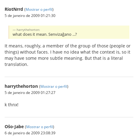
RiotNrrd
(
Mostrar o perfil
)
5 de janeiro de 2009 01:21:30
harrythehorton:
what does it mean. Senvizaĝano ...?
It means, roughly, a member of the group of those (people or
things) without faces. I have no idea what the context is, so it
may have some more subtle meaning. But that is a literal
translation.
harrythehorton
(
Mostrar o perfil
)
5 de janeiro de 2009 01:27:27
k thnx!
Oŝo-Jabe
(
Mostrar o perfil
)
6 de janeiro de 2009 23:08:39