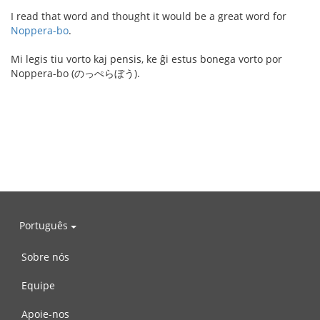
I read that word and thought it would be a great word for
Noppera-bo
.
Mi legis tiu vorto kaj pensis, ke ĝi estus bonega vorto por
Noppera-bo (のっぺらぼう).
Português
Sobre nós
Equipe
Apoie-nos