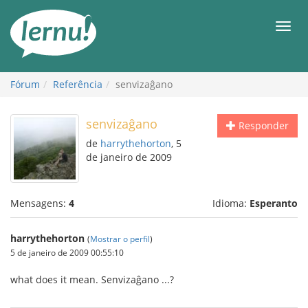
Ir
ao
Men
conteúdo
Fórum
Referência
senvizaĝano
senvizaĝano
Responder
de
harrythehorton
, 5
de janeiro de 2009
Mensagens:
4
Idioma:
Esperanto
harrythehorton
(
Mostrar o perfil
)
5 de janeiro de 2009 00:55:10
what does it mean. Senvizaĝano ...?