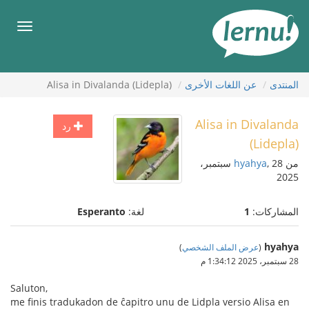
لى
لمحتويات
قائمة
طعام
المنتدى
عن اللغات الأخرى
Alisa in Divalanda (Lidepla)
Alisa in Divalanda
رد
(Lidepla)
من
hyahya
, 28 سبتمبر،
2025
المشاركات:
1
لغة:
Esperanto
hyahya
(
عرض الملف الشخصي
)
28 سبتمبر، 2025 1:34:12 م
Saluton,
me finis tradukadon de ĉapitro unu de Lidpla versio Alisa en