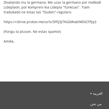
Divalando inu la germana. Me uzas la germano por malkodi
Lideplaon, por kompreni kia Lidepla "funkcias". Tiam
tradukado ne estas laŭ "Duden"-regularo.
https:/+/drive.proton.me/urls/3PFJ3J7NG0#IablWDGTPJq3
(Forigu la pluson. Ne estas spamo!)
Amike,
العربية
من نحن