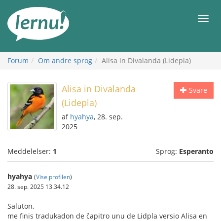
Til
indholdet
Men
Forum
Om andre sprog
Alisa in Divalanda (Lidepla)
Alisa in Divalanda
Svare
(Lidepla)
af
hyahya
, 28. sep.
2025
Meddelelser:
1
Sprog:
Esperanto
hyahya
(
Vise profilen
)
28. sep. 2025 13.34.12
Saluton,
me finis tradukadon de ĉapitro unu de Lidpla versio Alisa en