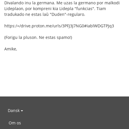
Divalando inu la germana. Me uzas la germano por malkodi
Lideplaon, por kompreni kia Lidepla "funkcias". Tiam
tradukado ne estas laŭ "Duden"-regularo.
https:/+/drive.proton.me/urls/3PFJ3J7NG0#IablWDGTPJq3
(Forigu la pluson. Ne estas spamo!)
Amike,
Dansk
Om os