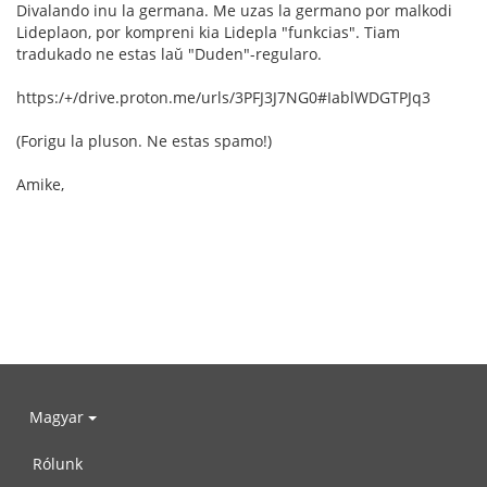
Divalando inu la germana. Me uzas la germano por malkodi
Lideplaon, por kompreni kia Lidepla "funkcias". Tiam
tradukado ne estas laŭ "Duden"-regularo.
https:/+/drive.proton.me/urls/3PFJ3J7NG0#IablWDGTPJq3
(Forigu la pluson. Ne estas spamo!)
Amike,
Magyar
Rólunk