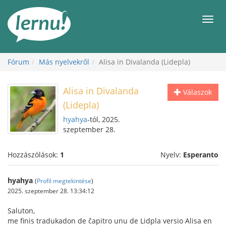
Tartalom
Men
Fórum
Más nyelvekről
Alisa in Divalanda (Lidepla)
Alisa in Divalanda
Válaszok
(Lidepla)
hyahya
-tól, 2025.
szeptember 28.
Hozzászólások:
1
Nyelv:
Esperanto
hyahya
(
Profil megtekintése
)
2025. szeptember 28. 13:34:12
Saluton,
me finis tradukadon de ĉapitro unu de Lidpla versio Alisa en