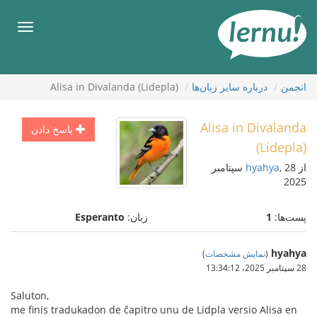
رود
ه
فهرس
حتوا
انجمن
درباره ساير زبان‌ها
Alisa in Divalanda (Lidepla)
Alisa in Divalanda
پاسخ دادن
(Lidepla)
از
hyahya
, 28 سپتامبر
2025
پست‌ها:
1
زبان:
Esperanto
hyahya
(
نمایش مشخصات
)
28 سپتامبر 2025،‏ 13:34:12
Saluton,
me finis tradukadon de ĉapitro unu de Lidpla versio Alisa en