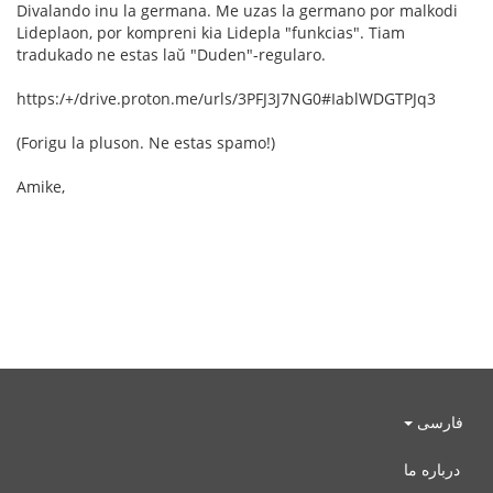
Divalando inu la germana. Me uzas la germano por malkodi
Lideplaon, por kompreni kia Lidepla "funkcias". Tiam
tradukado ne estas laŭ "Duden"-regularo.
https:/+/drive.proton.me/urls/3PFJ3J7NG0#IablWDGTPJq3
(Forigu la pluson. Ne estas spamo!)
Amike,
فارسی
درباره ما