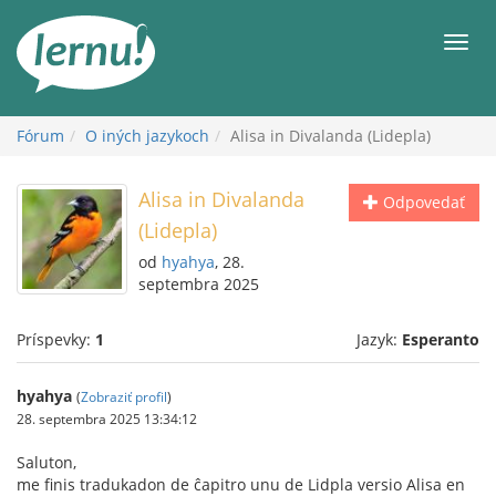
Späť
na
Men
obsah
Fórum
O iných jazykoch
Alisa in Divalanda (Lidepla)
Alisa in Divalanda
Odpovedať
(Lidepla)
od
hyahya
, 28.
septembra 2025
Príspevky:
1
Jazyk:
Esperanto
hyahya
(
Zobraziť profil
)
28. septembra 2025 13:34:12
Saluton,
me finis tradukadon de ĉapitro unu de Lidpla versio Alisa en