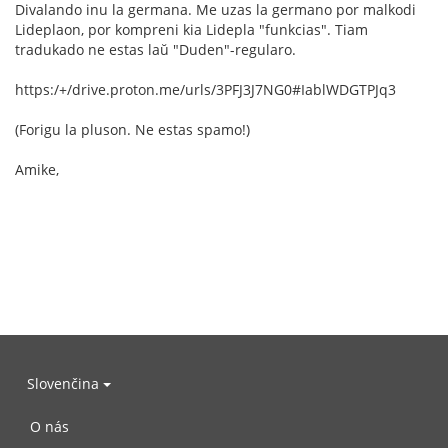
Divalando inu la germana. Me uzas la germano por malkodi
Lideplaon, por kompreni kia Lidepla "funkcias". Tiam
tradukado ne estas laŭ "Duden"-regularo.
https:/+/drive.proton.me/urls/3PFJ3J7NG0#IablWDGTPJq3
(Forigu la pluson. Ne estas spamo!)
Amike,
Slovenčina
O nás