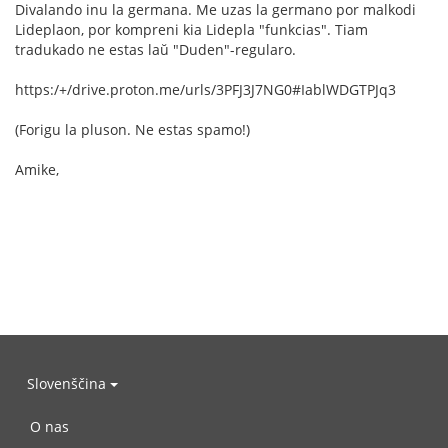
Divalando inu la germana. Me uzas la germano por malkodi
Lideplaon, por kompreni kia Lidepla "funkcias". Tiam
tradukado ne estas laŭ "Duden"-regularo.
https:/+/drive.proton.me/urls/3PFJ3J7NG0#IablWDGTPJq3
(Forigu la pluson. Ne estas spamo!)
Amike,
Slovenščina
O nas