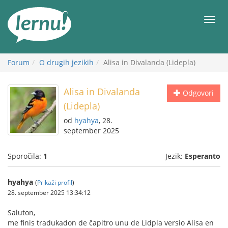
K
vsebini
Meni
Forum
O drugih jezikih
Alisa in Divalanda (Lidepla)
Alisa in Divalanda
Odgovori
(Lidepla)
od
hyahya
, 28.
september 2025
Sporočila:
1
Jezik:
Esperanto
hyahya
(
Prikaži profil
)
28. september 2025 13:34:12
Saluton,
me finis tradukadon de ĉapitro unu de Lidpla versio Alisa en