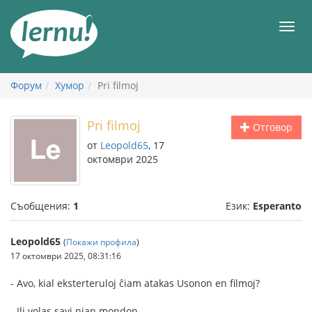
Към
съдържанието
Мен
Форум
Хумор
Pri filmoj
Pri filmoj
Отговор
от
Leopold65
, 17
октомври 2025
Съобщения:
1
Език:
Esperanto
Leopold65
(
Покажи профила
)
17 октомври 2025, 08:31:16
- Avo, kial eksterteruloj ĉiam atakas Usonon en filmoj?
- Ili volas savi nian mondon.