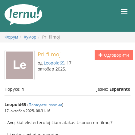
У
садржају
Мен
Форум
Хумор
Pri filmoj
Pri filmoj
Одговорити
од
Leopold65
, 17.
октобар 2025.
Поруке:
1
Језик:
Esperanto
Leopold65
(
Погледати профил
)
17. октобар 2025. 08.31.16
- Avo, kial eksterteruloj ĉiam atakas Usonon en filmoj?
- Ili volas savi nian mondon.