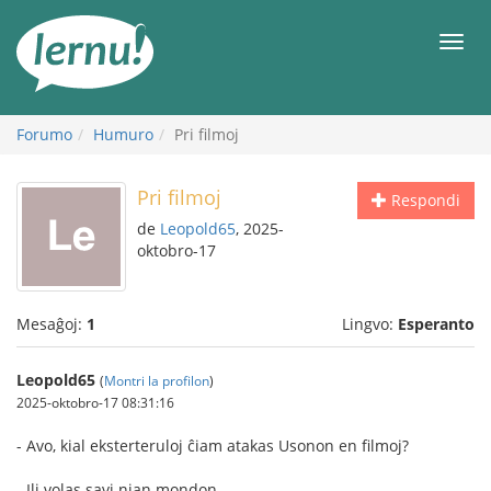
Al
la
Men
enhavo
Forumo
Humuro
Pri filmoj
Pri filmoj
Respondi
de
Leopold65
, 2025-
oktobro-17
Mesaĝoj:
1
Lingvo:
Esperanto
Leopold65
(
Montri la profilon
)
2025-oktobro-17 08:31:16
- Avo, kial eksterteruloj ĉiam atakas Usonon en filmoj?
- Ili volas savi nian mondon.