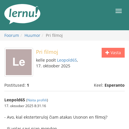
Sisu
juurde
Men
Foorum
Huumor
Pri filmoj
Pri filmoj
Vasta
kelle poolt
Leopold65
,
17. oktoober 2025
Postitused:
1
Keel:
Esperanto
Leopold65
(
Näita profiili
)
17. oktoober 2025 8:31.16
- Avo, kial eksterteruloj ĉiam atakas Usonon en filmoj?
- Ili volas savi nian mondon.