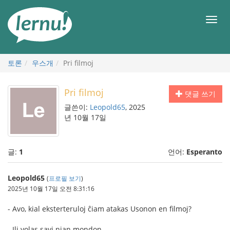
본
문
메
으
뉴
로
토론
우스개
Pri filmoj
Pri filmoj
댓글 쓰기
글쓴이:
Leopold65
, 2025
년 10월 17일
글:
1
언어:
Esperanto
Leopold65
(
프로필 보기
)
2025년 10월 17일 오전 8:31:16
- Avo, kial eksterteruloj ĉiam atakas Usonon en filmoj?
- Ili volas savi nian mondon.