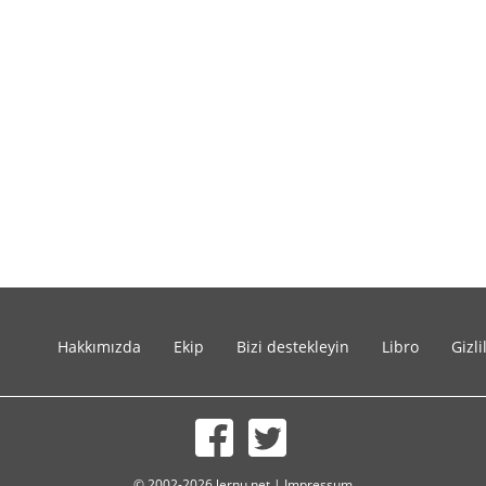
Hakkımızda
Ekip
Bizi destekleyin
Libro
Gizli
© 2002-2026 lernu.net |
Impressum