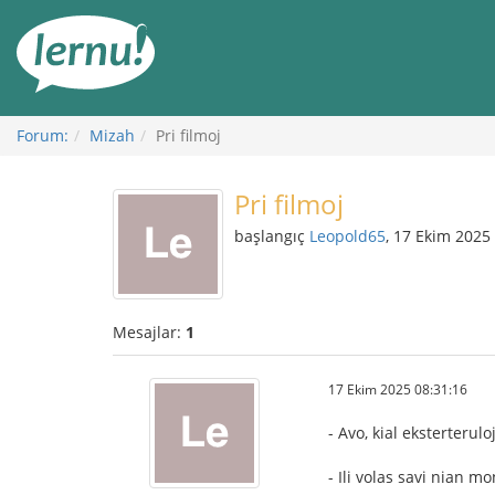
İçerik
Görüntüleme
Forum:
Mizah
Pri filmoj
Pri filmoj
başlangıç
Leopold65
, 17 Ekim 2025
Mesajlar:
1
17 Ekim 2025 08:31:16
- Avo, kial eksterterul
- Ili volas savi nian m