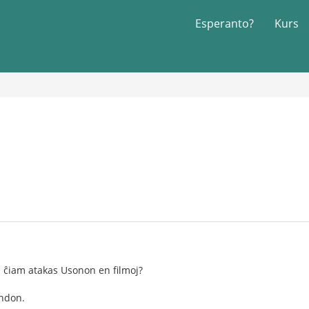
Esperanto?
Kurs
oj ĉiam atakas Usonon en filmoj?
ondon.