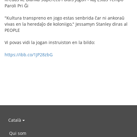
Paroli Pri Ĝi
"Kultura transpreno en jogo estas senbrida ĉar ni ankoraŭ
vivas en la heredaĵo de koloniigo," Jessamyn Stanley diras al
PEOPLE
Vi povas vidi la jogan instruiston en la bildo:
https://ibb.co/1JP28zbG
Català
Qui som