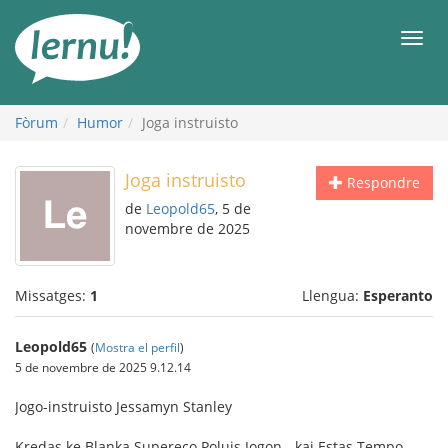
Al
contingut
Men
Fòrum
Humor
Joga instruisto
Joga instruisto
Respondre
de
Leopold65
, 5 de
novembre de 2025
Missatges:
1
Llengua:
Esperanto
Leopold65
(
Mostra el perfil
)
5 de novembre de 2025 9.12.14
Jogo-instruisto Jessamyn Stanley
Kredas ke Blanka Supereco Poluis Jogon - kaj Estas Tempo