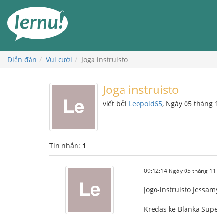
Đi
đến
phần
nội
dung
Diễn đàn
Vui cười
Joga instruisto
Joga instruisto
viết bởi
Leopold65
, Ngày 05 tháng
Tin nhắn:
1
09:12:14 Ngày 05 tháng 1
Jogo-instruisto Jessam
Kredas ke Blanka Super