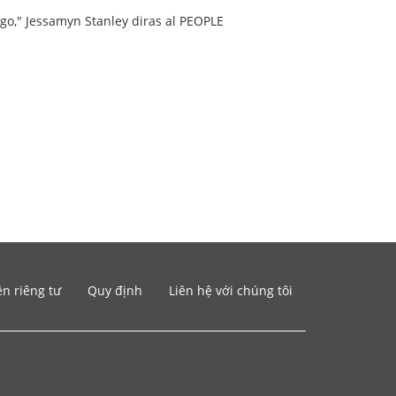
igo," Jessamyn Stanley diras al PEOPLE
n riêng tư
Quy định
Liên hệ với chúng tôi