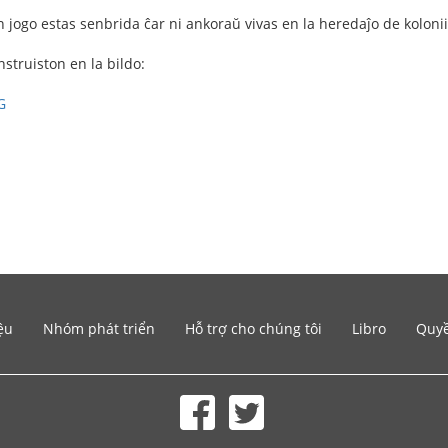
 jogo estas senbrida ĉar ni ankoraŭ vivas en la heredaĵo de koloni
instruiston en la bildo:
G
ệu
Nhóm phát triển
Hỗ trợ cho chúng tôi
Libro
Quyề