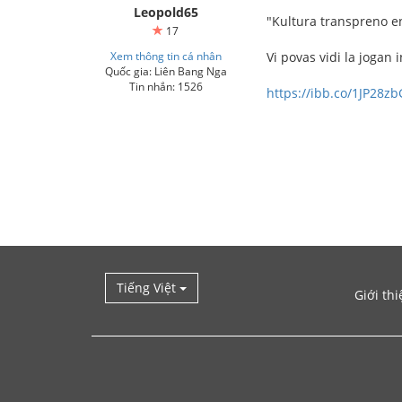
Leopold65
"Kultura transpreno en
17
Xem thông tin cá nhân
Vi povas vidi la jogan 
Quốc gia: Liên Bang Nga
Tin nhắn: 1526
https://ibb.co/1JP28zb
Tiếng Việt
Giới thi