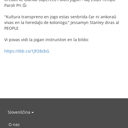
Paroli Pri Ĝi
"Kultura transpreno en jogo estas senbrida ĉar ni ankoraŭ
vivas en la heredaĵo de koloniigo," Jessamyn Stanley diras al
PEOPLE
Vi povas vidi la jogan instruiston en la bildo:
https://ibb.co/1JP28zbG
Slovenščina
O nas