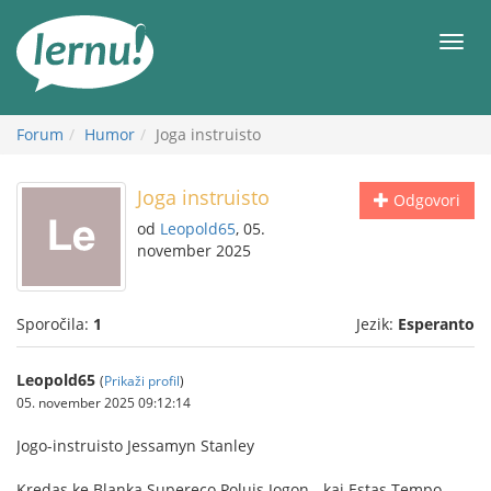
K
vsebini
Meni
Forum
Humor
Joga instruisto
Joga instruisto
Odgovori
od
Leopold65
, 05.
november 2025
Sporočila:
1
Jezik:
Esperanto
Leopold65
(
Prikaži profil
)
05. november 2025 09:12:14
Jogo-instruisto Jessamyn Stanley
Kredas ke Blanka Supereco Poluis Jogon - kaj Estas Tempo