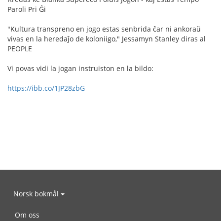
Paroli Pri Ĝi
"Kultura transpreno en jogo estas senbrida ĉar ni ankoraŭ
vivas en la heredaĵo de koloniigo," Jessamyn Stanley diras al
PEOPLE
Vi povas vidi la jogan instruiston en la bildo:
https://ibb.co/1JP28zbG
Norsk bokmål
Om oss