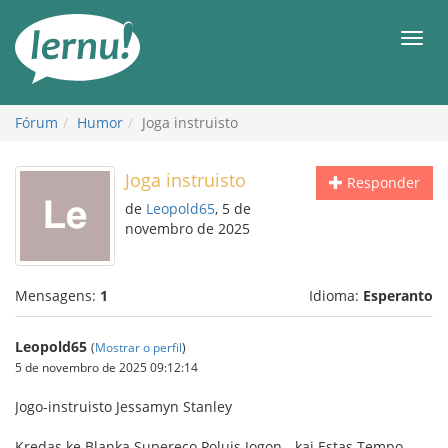
Ir
ao
Men
conteúdo
Fórum
Humor
Joga instruisto
Joga instruisto
Responder
de
Leopold65
, 5 de
novembro de 2025
Mensagens:
1
Idioma:
Esperanto
Leopold65
(
Mostrar o perfil
)
5 de novembro de 2025 09:12:14
Jogo-instruisto Jessamyn Stanley
Kredas ke Blanka Supereco Poluis Jogon - kaj Estas Tempo