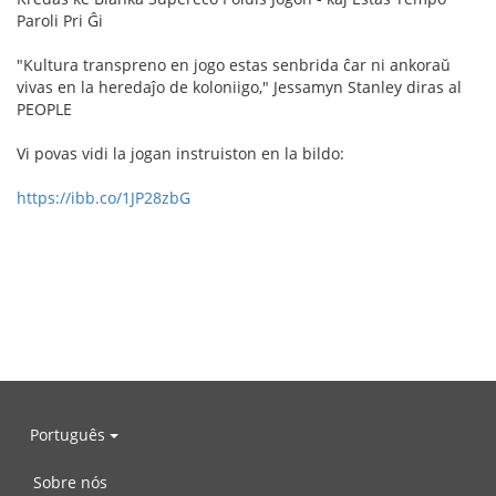
Paroli Pri Ĝi
"Kultura transpreno en jogo estas senbrida ĉar ni ankoraŭ
vivas en la heredaĵo de koloniigo," Jessamyn Stanley diras al
PEOPLE
Vi povas vidi la jogan instruiston en la bildo:
https://ibb.co/1JP28zbG
Português
Sobre nós