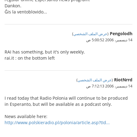
Dankon.
Ĝis la ventoblovido...
Pengolodh
(
عرض الملف الشخصي
)
14 ديسمبر، 2006 5:00:52 ص
RAI has something, but it's only weekly.
rai.it : on the bottom left
RiotNrrd
(
عرض الملف الشخصي
)
14 ديسمبر، 2006 7:12:13 ص
I read today that Radio Polonia will continue to be produced
in Esperanto, but will be available as a podcast only.
News available here:
http://www.polskieradio.pl/polonia/article.asp?tId...