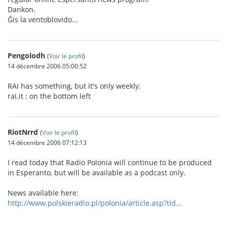
Dankon.
Ĝis la ventoblovido...
Pengolodh
(
Voir le profil
)
14 décembre 2006 05:00:52
RAI has something, but it's only weekly.
rai.it : on the bottom left
RiotNrrd
(
Voir le profil
)
14 décembre 2006 07:12:13
I read today that Radio Polonia will continue to be produced
in Esperanto, but will be available as a podcast only.
News available here:
http://www.polskieradio.pl/polonia/article.asp?tId...