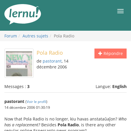
Aller
au
Men
contenu
Forum
Autres sujets
Pola Radio
Pola Radio
Répondre
de
pastorant
, 14
décembre 2006
Messages :
3
Langue:
English
pastorant
(
Voir le profil
)
14 décembre 2006 01:30:19
Now that Pola Radio is no longer, kiu havas anstataŭaĵon?
Who
has a replacement?
Besides
Pola Radio
, is there any other
regular online Espersanto news program?