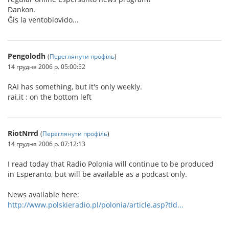
Dankon.
Ĝis la ventoblovido...
Pengolodh
(
Переглянути профіль
)
14 грудня 2006 р. 05:00:52
RAI has something, but it's only weekly.
rai.it : on the bottom left
RiotNrrd
(
Переглянути профіль
)
14 грудня 2006 р. 07:12:13
I read today that Radio Polonia will continue to be produced
in Esperanto, but will be available as a podcast only.
News available here:
http://www.polskieradio.pl/polonia/article.asp?tId...