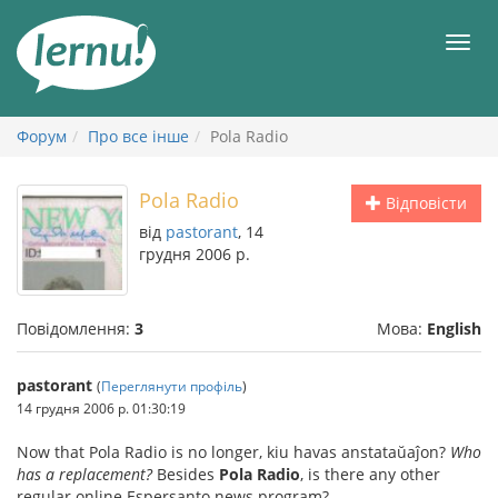
До
змісту
Мен
Форум
Про все інше
Pola Radio
Pola Radio
Відповісти
від
pastorant
, 14
грудня 2006 р.
Повідомлення:
3
Мова:
English
pastorant
(
Переглянути профіль
)
14 грудня 2006 р. 01:30:19
Now that Pola Radio is no longer, kiu havas anstataŭaĵon?
Who
has a replacement?
Besides
Pola Radio
, is there any other
regular online Espersanto news program?