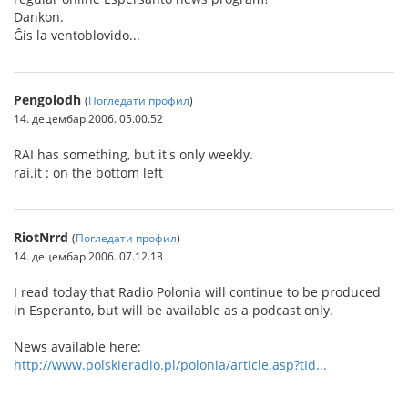
Dankon.
Ĝis la ventoblovido...
Pengolodh
(
Погледати профил
)
14. децембар 2006. 05.00.52
RAI has something, but it's only weekly.
rai.it : on the bottom left
RiotNrrd
(
Погледати профил
)
14. децембар 2006. 07.12.13
I read today that Radio Polonia will continue to be produced
in Esperanto, but will be available as a podcast only.
News available here:
http://www.polskieradio.pl/polonia/article.asp?tId...