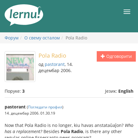
У
садржају
Мен
Форум
О свему осталом
Pola Radio
Pola Radio
Одговорити
од
pastorant
, 14.
децембар 2006.
Поруке:
3
Језик:
English
pastorant
(
Погледати профил
)
14. децембар 2006. 01.30.19
Now that Pola Radio is no longer, kiu havas anstataŭaĵon?
Who
has a replacement?
Besides
Pola Radio
, is there any other
regular online Espersanto news program?