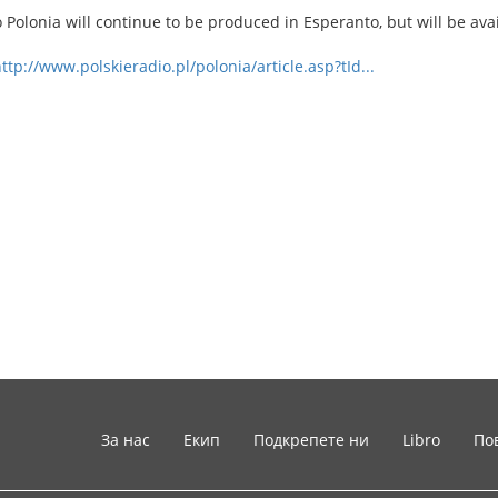
o Polonia will continue to be produced in Esperanto, but will be ava
ttp://www.polskieradio.pl/polonia/article.asp?tId...
За нас
Екип
Подкрепете ни
Libro
По