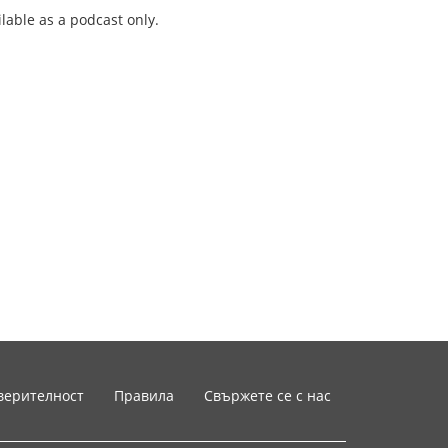
ilable as a podcast only.
верителност
Правила
Свържете се с нас