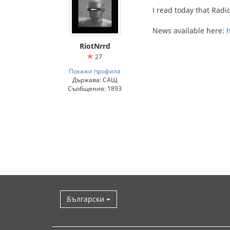
I read today that Radi
News available here:
h
RiotNrrd
27
Покажи профила
Държава: САЩ
Съобщения: 1893
Български