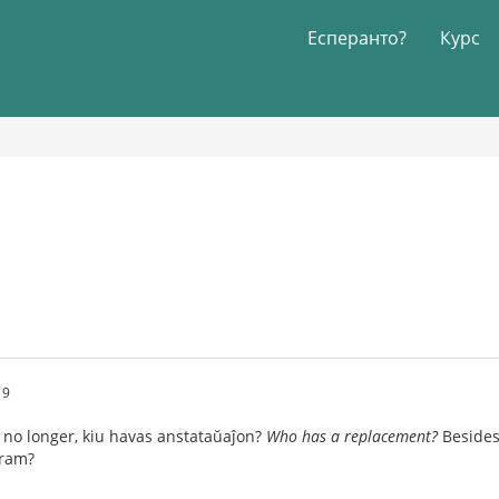
Есперанто?
Курс
19
 no longer, kiu havas anstataŭaĵon?
Who has a replacement?
Beside
gram?