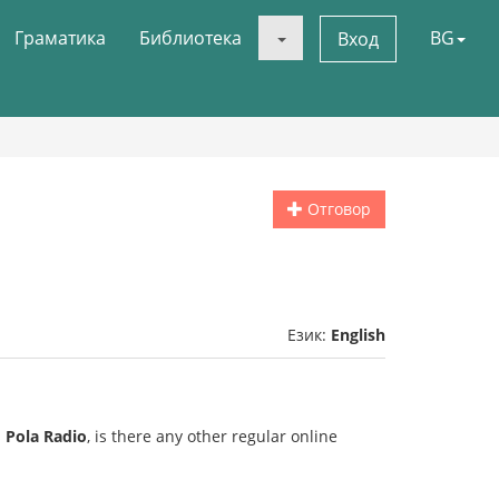
Граматика
Библиотека
BG
Вход
Отговор
Език:
English
s
Pola Radio
, is there any other regular online