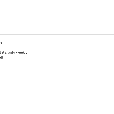
52
 it's only weekly.
eft
13