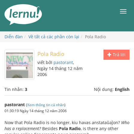
Đi
đến
Men
phần
nội
dung
Diễn đàn
Về tất cả các phần còn lại
Pola Radio
Pola Radio
Trả lời
viết bởi
pastorant
,
Ngày 14 tháng 12 năm
2006
Tin nhắn:
3
Nội dung:
English
pastorant
(
Xem thông tin cá nhân
)
01:30:19 Ngày 14 tháng 12 năm 2006
Now that Pola Radio is no longer, kiu havas anstataŭaĵon?
Who
has a replacement?
Besides
Pola Radio
, is there any other