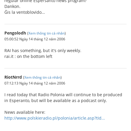
regular online Espersanto news program?
Dankon.
Ĝis la ventoblovido...
Pengolodh
(
Xem thông tin cá nhân
)
05:00:52 Ngày 14 tháng 12 năm 2006
RAI has something, but it's only weekly.
rai.it : on the bottom left
RiotNrrd
(
Xem thông tin cá nhân
)
07:12:13 Ngày 14 tháng 12 năm 2006
I read today that Radio Polonia will continue to be produced
in Esperanto, but will be available as a podcast only.
News available here:
http://www.polskieradio.pl/polonia/article.asp?tId...