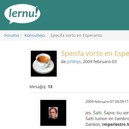
Al
la
enhavo
Forumo
Konsultejo
Specifa vorto en Esperanto
Specifa vorto en Esp
de
jchthys
, 2009-februaro-03
Mesaĝoj:
13
2009-februaro-07 04:59:11
Jes.
Ŝalti
. Ŝajne, tiu vo
Ŝalti lumon en ĉambro, 
Dankon,
Imperiestro