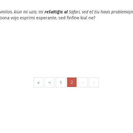
tumilon, kiun mi uzis; mi
reŝaltiĝis al
Safari, sed eĉ tiu havis problemojn
 bona vojo esprimi esperante, sed finfine kial ne?
2
«
<
1
>
»