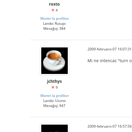
rosto
4
Montri la profilon
Lando: Rusujo
Mesaĝoj: 384
2009-februaro-07 16:07:31
Mi ne intencas "turn on
jchthys
9
Montri la profilon
Lando: Usono
Mesaĝoj: 947
2009-februaro-07 16:57:56