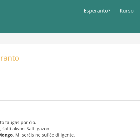
Esperanto?
Kurso
eranto
rto taŭgas por ĉio.
ŝalti akvon, ŝalti gazon.
 Mongo
. Mi serĉis ne sufiĉe diligente.